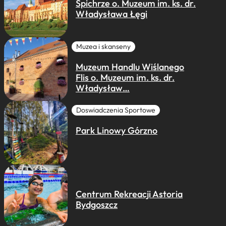
Spichrze o. Muzeum im. ks. dr.
Władysława Łęgi
Muzea i skanseny
Muzeum Handlu Wiślanego
Flis o. Muzeum im. ks. dr.
Władysław…
Doswiadczenia Sportowe
Park Linowy Górzno
Centrum Rekreacji Astoria
Bydgoszcz