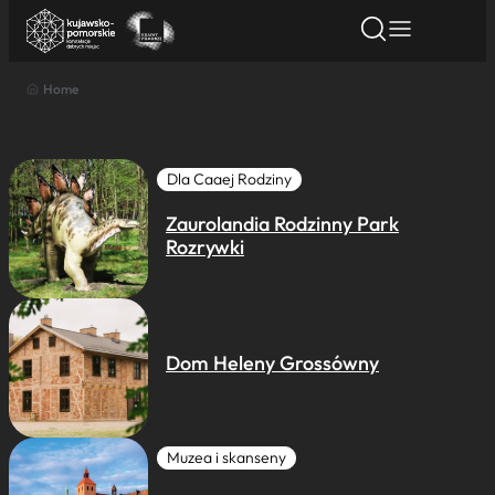
Home
Znajdź atrakcję
Znajdź artykuł
Znajdź wydarze
Znajdź atrakcję
Nazwa atrakcji
Dla Caaej Rodziny
Zaurolandia Rodzinny Park
Miasto
Rozrywki
Kategoria
Dom Heleny Grossówny
Wyszukaj
Muzea i skanseny