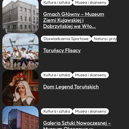
Kultura i sztuka
Muzea i skanseny
Gmach Główny – Muzeum
Ziemi Kujawskiej i
Dobrzyńskiej we Wło…
Doswiadczenia Sportowe
Natura i przygoda
Toruńscy Flisacy
Kultura i sztuka
Muzea i skanseny
Dom Legend Toruńskich
Kultura i sztuka
Muzea i skanseny
Galeria Sztuki Nowoczesnej –
Muzeum Okręgowe w