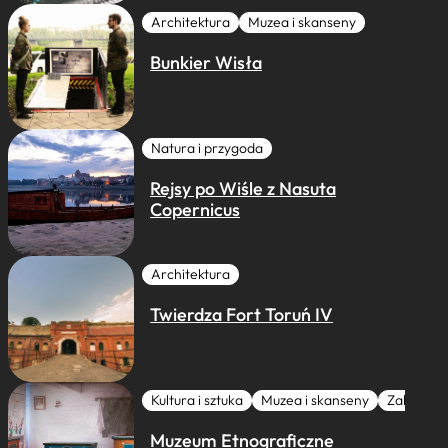
Architektura
Muzea i skanseny
Bunkier Wisła
Natura i przygoda
Rejsy po Wiśle z Nasuta
Copernicus
Architektura
Twierdza Fort Toruń IV
Kultura i sztuka
Muzea i skanseny
Zabytki I 
Muzeum Etnograficzne