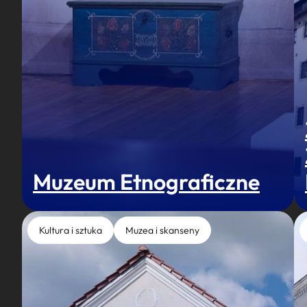
Muzeum Etnograficzne
Kultura i sztuka
Muzea i skanseny