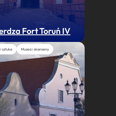
erdza Fort Toruń IV
 i sztuka
Muzea i skanseny