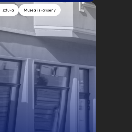
 i sztuka
Muzea i skanseny