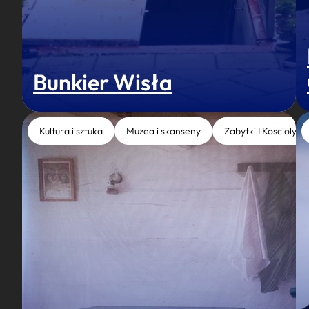
Bunkier Wisła
Kultura i sztuka
Muzea i skanseny
Zabytki I Koscioly