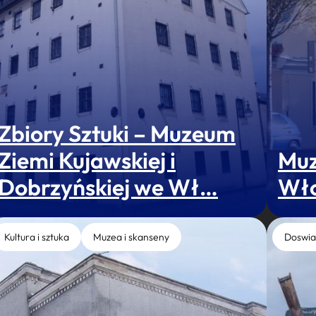
Zbiory Sztuki – Muzeum
Ziemi Kujawskiej i
Muz
Dobrzyńskiej we Wł…
Wł
Kultura i sztuka
Muzea i skanseny
Doswia