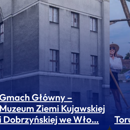
Gmach Główny –
Muzeum Ziemi Kujawskiej
i Dobrzyńskiej we Wło…
Tor