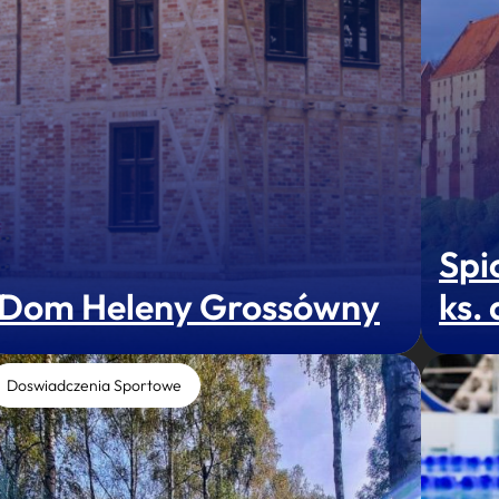
Spi
Dom Heleny Grossówny
ks.
Doswiadczenia Sportowe