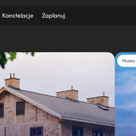
Konstelacje
Zaplanuj
Znajdź atrakcję
Znajdź artykuł
Znajdź wydarzeni
Muzea 
Miasto
Kategoria