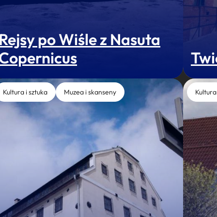
Rejsy po Wiśle z Nasuta
Copernicus
Twi
Kultura i sztuka
Muzea i skanseny
Kultura