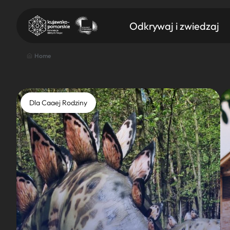
Odkrywaj i zwiedzaj
Home
Dla Caaej Rodziny
Znajdź atrakcję
Nazwa atrakcji