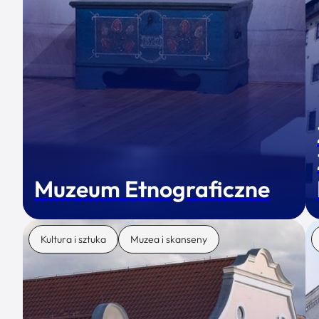
Muzeum Etnograficzne
Kultura i sztuka
Muzea i skanseny