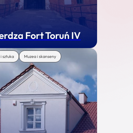
erdza Fort Toruń IV
 i sztuka
Muzea i skanseny