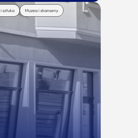
 i sztuka
Muzea i skanseny