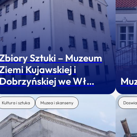
Zbiory Sztuki – Muzeum
Ziemi Kujawskiej i
Dobrzyńskiej we Wł…
Muz
Kultura i sztuka
Muzea i skanseny
Doswia