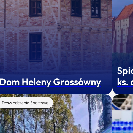
Spi
Dom Heleny Grossówny
ks.
Doswiadczenia Sportowe