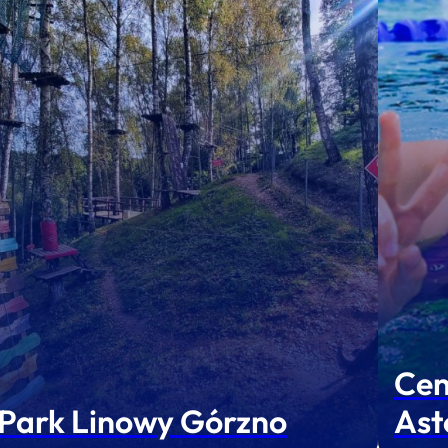
Cen
Park Linowy Górzno
Ast