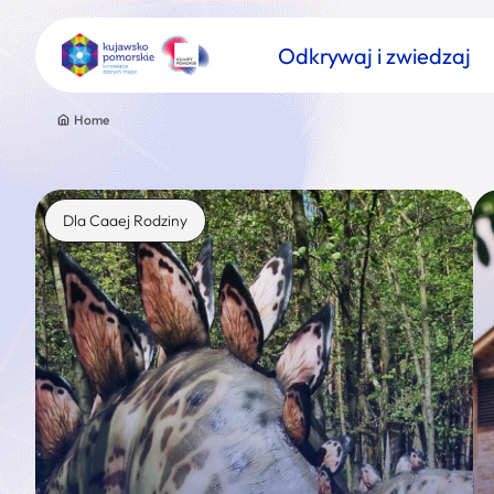
Odkrywaj i zwiedzaj
Home
Dla Caaej Rodziny
Znajdź atrakcję
Nazwa atrakcji