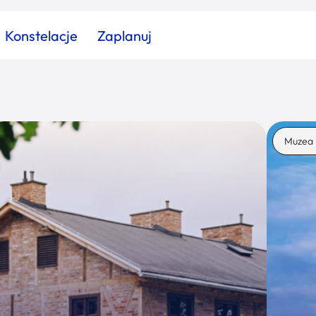
Konstelacje
Zaplanuj
Znajdź atrakcję
Znajdź artykuł
Znajdź wydarzeni
Muzea 
Miasto
Kategoria