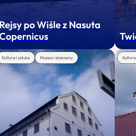
Rejsy po Wiśle z Nasuta
Copernicus
Twi
Kultura i sztuka
Muzea i skanseny
Kultura