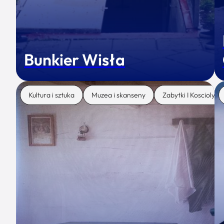
Bunkier Wisła
Kultura i sztuka
Muzea i skanseny
Zabytki I Koscioly