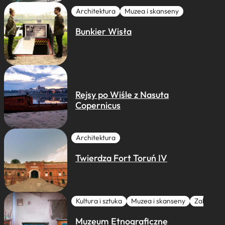
Architektura
Muzea i skanseny
Bunkier Wisła
Rejsy po Wiśle z Nasuta
Copernicus
Architektura
Twierdza Fort Toruń IV
Kultura i sztuka
Muzea i skanseny
Zabytki I 
Muzeum Etnograficzne