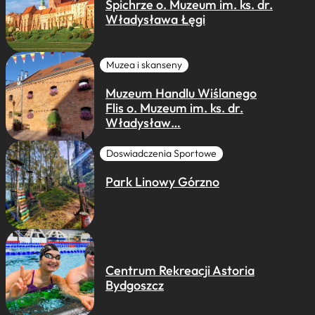
Spichrze o. Muzeum im. ks. dr.
Władysława Łęgi
Muzea i skanseny
Muzeum Handlu Wiślanego
Flis o. Muzeum im. ks. dr.
Władysław…
Doswiadczenia Sportowe
Park Linowy Górzno
Centrum Rekreacji Astoria
Bydgoszcz