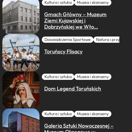
Kultura i sztuka
Muzea i skanseny
Gmach Główny – Muzeum
Ziemi Kujawskiej i
Dobrzyńskiej we Wło…
Doswiadczenia Sportowe
Natura i przygoda
Toruńscy Flisacy
Kultura i sztuka
Muzea i skanseny
Dom Legend Toruńskich
Kultura i sztuka
Muzea i skanseny
Galeria Sztuki Nowoczesnej –
Muzeum Okręgowe w