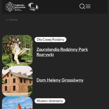
Home
Znajdź atrakcję
Znajdź artykuł
Znajdź wydarze
Znajdź atrakcję
Nazwa atrakcji
Dla Caaej Rodziny
Zaurolandia Rodzinny Park
Miasto
Rozrywki
Kategoria
Dom Heleny Grossówny
Wyszukaj
Muzea i skanseny