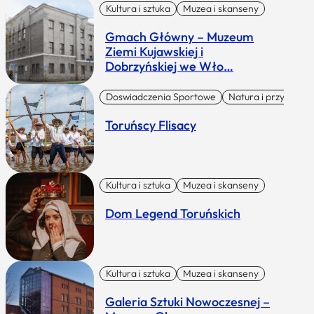
Kultura i sztuka
Muzea i skanseny
Gmach Główny – Muzeum
Ziemi Kujawskiej i
Dobrzyńskiej we Wło…
Doswiadczenia Sportowe
Natura i przygoda
Toruńscy Flisacy
Kultura i sztuka
Muzea i skanseny
Dom Legend Toruńskich
Kultura i sztuka
Muzea i skanseny
Galeria Sztuki Nowoczesnej –