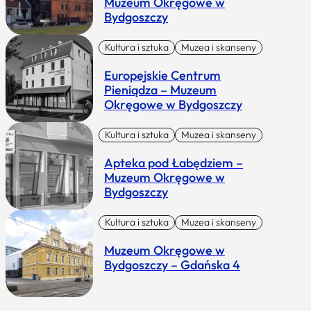
Muzeum Okręgowe w
Bydgoszczy
Kultura i sztuka
Muzea i skanseny
Europejskie Centrum
Pieniądza – Muzeum
Okręgowe w Bydgoszczy
Kultura i sztuka
Muzea i skanseny
Apteka pod Łabędziem –
Muzeum Okręgowe w
Bydgoszczy
Kultura i sztuka
Muzea i skanseny
Muzeum Okręgowe w
Bydgoszczy – Gdańska 4