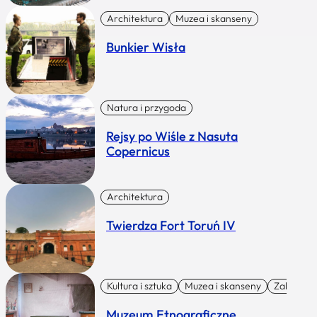
Architektura
Muzea i skanseny
Bunkier Wisła
Natura i przygoda
Rejsy po Wiśle z Nasuta
Copernicus
Architektura
Twierdza Fort Toruń IV
Kultura i sztuka
Muzea i skanseny
Zabytki I 
Muzeum Etnograficzne