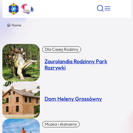
Home
Znajdź atrakcję
Znajdź artykuł
Znajdź wydarze
Znajdź atrakcję
Nazwa atrakcji
Dla Caaej Rodziny
Zaurolandia Rodzinny Park
Miasto
Rozrywki
Kategoria
Dom Heleny Grossówny
Wyszukaj
Muzea i skanseny