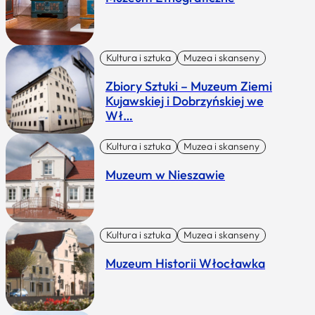
Kultura i sztuka
Muzea i skanseny
Zbiory Sztuki – Muzeum Ziemi
Kujawskiej i Dobrzyńskiej we
Wł…
Kultura i sztuka
Muzea i skanseny
Muzeum w Nieszawie
Kultura i sztuka
Muzea i skanseny
Muzeum Historii Włocławka