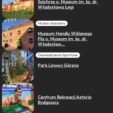
Spichrze o. Muzeum im. ks. dr.
Władysława Łęgi
Muzea i skanseny
Muzeum Handlu Wiślanego
Flis o. Muzeum im. ks. dr.
Władysław…
Doswiadczenia Sportowe
Park Linowy Górzno
Centrum Rekreacji Astoria
Bydgoszcz