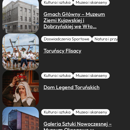
Kultura i sztuka
Muzea i skanseny
Gmach Główny – Muzeum
Ziemi Kujawskiej i
Dobrzyńskiej we Wło…
Doswiadczenia Sportowe
Natura i przygoda
Toruńscy Flisacy
Kultura i sztuka
Muzea i skanseny
Dom Legend Toruńskich
Kultura i sztuka
Muzea i skanseny
Galeria Sztuki Nowoczesnej –
Muzeum Okręgowe w