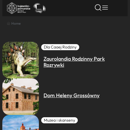
Home
Znajdź atrakcję
Znajdź artykuł
Znajdź wydarze
Znajdź atrakcję
Nazwa atrakcji
Dla Caaej Rodziny
Zaurolandia Rodzinny Park
Miasto
Rozrywki
Kategoria
Dom Heleny Grossówny
Wyszukaj
Muzea i skanseny