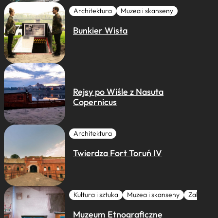
Architektura
Muzea i skanseny
Bunkier Wisła
Rejsy po Wiśle z Nasuta
Copernicus
Architektura
Twierdza Fort Toruń IV
Kultura i sztuka
Muzea i skanseny
Zabytki I 
Muzeum Etnograficzne