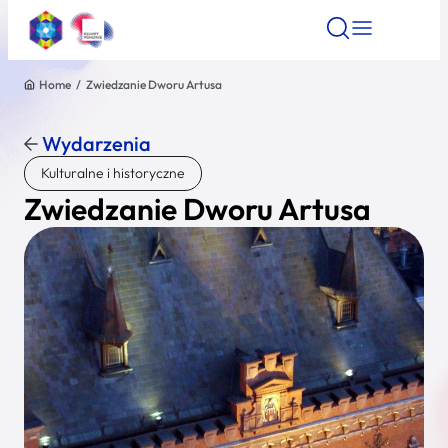
Home
/
Zwiedzanie Dworu Artusa
Znajdź atrakcję
Znajdź artykuł
Znajdź wydarze
Znajdź atrakcję
Wydarzenia
Nazwa atrakcji
Kulturalne i historyczne
Zwiedzanie Dworu Artusa
Miasto
Kategoria
Wyszukaj