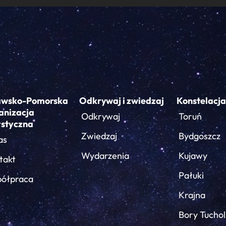
awsko-Pomorska
Odkrywaj i zwiedzaj
Konstelacja
anizacja
Odkrywaj
Toruń
ystyczna
Zwiedzaj
Bydgoszcz
as
Wydarzenia
Kujawy
takt
Pałuki
ółpraca
Krajna
Bory Tuchol