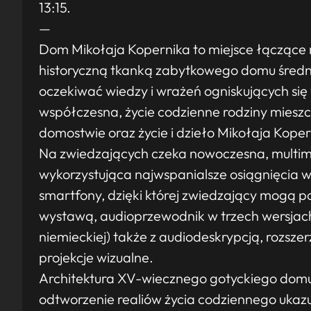
13:15.
—
Dom Mikołaja Kopernika to miejsce łączące 
historyczną tkanką zabytkowego domu śred
oczekiwać wiedzy i wrażeń ogniskujących si
współczesna, życie codzienne rodziny miesz
domostwie oraz życie i dzieło Mikołaja Koper
Na zwiedzających czeka nowoczesna, multim
wykorzystująca najwspanialsze osiągnięcia 
smartfony, dzięki której zwiedzający mogą 
wystawą, audioprzewodnik w trzech wersjach j
niemieckiej) także z audiodeskrypcją, rozsze
projekcje wizualne.
Architektura XV-wiecznego gotyckiego domu i
odtworzenie realiów życia codziennego uka