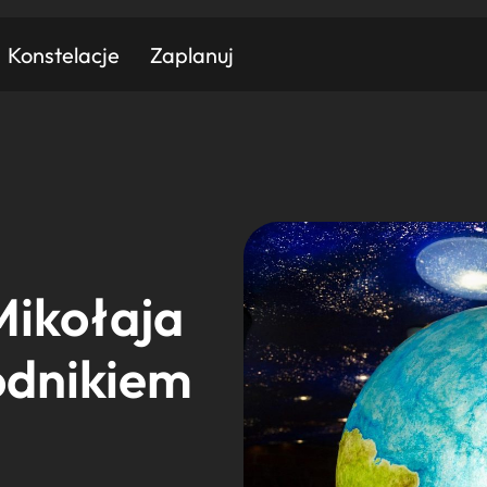
Konstelacje
Zaplanuj
Znajdź atrakcję
Znajdź artykuł
Znajdź wydarzeni
Miasto
Kategoria
ikołaja
odnikiem