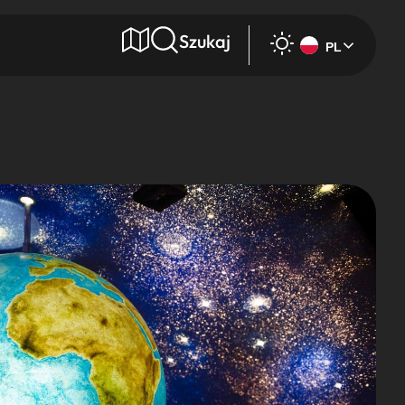
Szukaj
PL
e
Wyszukaj