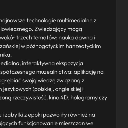
najnowsze technologie multimedialne z
niowiecznego. Zwiedzający mogą
ę wokół trzech tematów: nauka dawna i
czańskiej w późnogotyckim hanzeatyckim
nika.
edialna, interaktywna ekspozycja
współczesnego muzealnictwa: aplikację na
pogłębiać swoją wiedzę związaną z
ęzykowych (polskiej, angielskiej i
rzoną rzeczywistość, kino 4D, hologramy czy
 zabytki z epoki pozwoliły również na
zujących funkcjonowanie mieszczan we