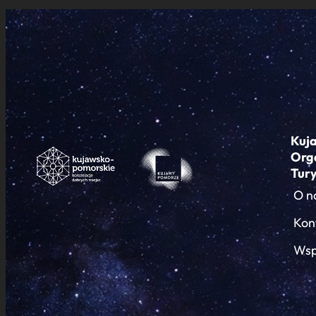
Kuj
Org
Tur
O n
Kon
Wsp