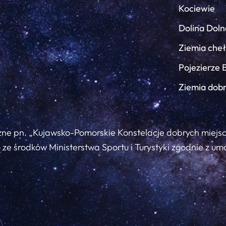
Kociewie
Dolina Doln
Ziemia che
Pojezierze 
Ziemia dob
zne pn. „Kujawsko-Pomorskie Konstelacje dobrych miejs
ze środków Ministerstwa Sportu i Turystyki zgodnie z