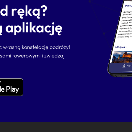
od ręką?
 aplikację
ąc własną konstelację podróży!
asami rowerowymi i zwiedzaj