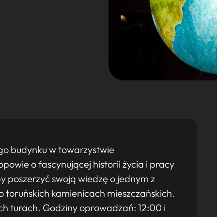
go budynku w towarzystwie
owie o fascynującej historii życia i pracy
by poszerzyć swoją wiedzę o jednym z
ż o toruńskich kamienicach mieszczańskich.
h turach. Godziny oprowadzań: 12:00 i