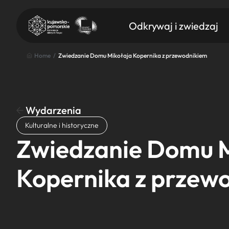
Odkrywaj i zwiedzaj
Home
/
Zwiedzanie Domu Mikołaja Kopernika z przewodnikiem
Wydarzenia
Znajdź atrakcję
Kulturalne i historyczne
Nazwa atrakcji
Zwiedzanie Domu M
Kopernika z przew