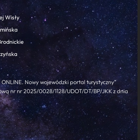
ej Wisły
łmińska
Brodnickie
rzyńska
c ONLINE. Nowy wojewódzki portal turystyczny”
 umową nr nr 2025/0028/1128/UDOT/DT/BP/JKK z dnia