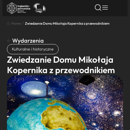
Home
/
Zwiedzanie Domu Mikołaja Kopernika z przewodnikiem
Znajdź atrakcję
Znajdź artykuł
Znajdź wydarze
Znajdź atrakcję
Wydarzenia
Nazwa atrakcji
Kulturalne i historyczne
Zwiedzanie Domu Mikołaja
Miasto
Kopernika z przewodnikiem
Kategoria
Wyszukaj