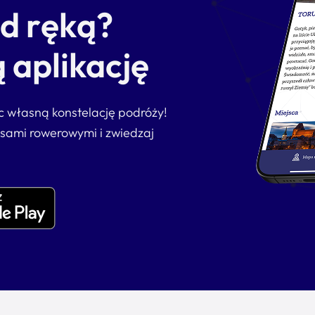
od ręką?
 aplikację
ąc własną konstelację podróży!
asami rowerowymi i zwiedzaj