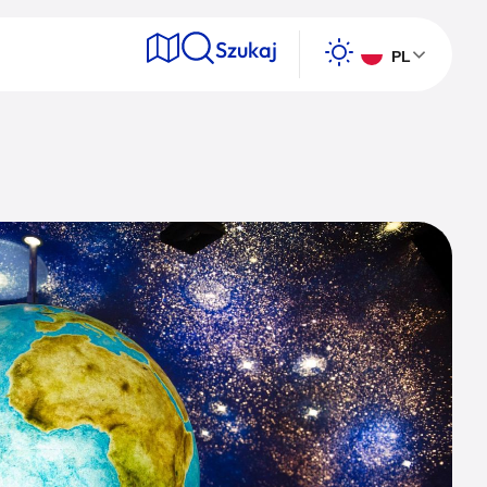
Szukaj
PL
e
Wyszukaj