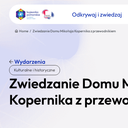
Odkrywaj i zwiedzaj
Home
/
Zwiedzanie Domu Mikołaja Kopernika z przewodnikiem
Wydarzenia
Znajdź atrakcję
Kulturalne i historyczne
Nazwa atrakcji
Zwiedzanie Domu M
Kopernika z przew