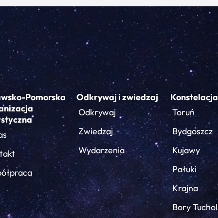
awsko-Pomorska
Odkrywaj i zwiedzaj
Konstelacja
anizacja
Odkrywaj
Toruń
ystyczna
Zwiedzaj
Bydgoszcz
as
Wydarzenia
Kujawy
takt
Pałuki
ółpraca
Krajna
Bory Tuchol