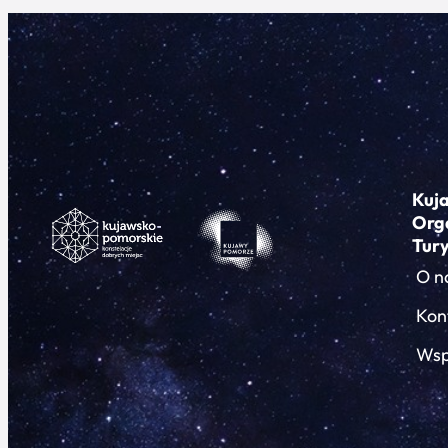
Kuj
Org
Tur
O n
Kon
Wsp