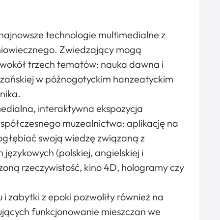
najnowsze technologie multimedialne z
niowiecznego. Zwiedzający mogą
ę wokół trzech tematów: nauka dawna i
czańskiej w późnogotyckim hanzeatyckim
nika.
edialna, interaktywna ekspozycja
współczesnego muzealnictwa: aplikację na
pogłębiać swoją wiedzę związaną z
ęzykowych (polskiej, angielskiej i
rzoną rzeczywistość, kino 4D, hologramy czy
 zabytki z epoki pozwoliły również na
zujących funkcjonowanie mieszczan we