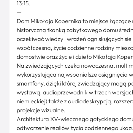
13:15.
—
Dom Mikołaja Kopernika to miejsce łączące 
historyczną tkanką zabytkowego domu śred
oczekiwać wiedzy i wrażeń ogniskujących si
współczesna, życie codzienne rodziny miesz
domostwie oraz życie i dzieło Mikołaja Koper
Na zwiedzających czeka nowoczesna, multim
wykorzystująca najwspanialsze osiągnięcia 
smartfony, dzięki której zwiedzający mogą 
wystawą, audioprzewodnik w trzech wersjach j
niemieckiej) także z audiodeskrypcją, rozsze
projekcje wizualne.
Architektura XV-wiecznego gotyckiego domu i
odtworzenie realiów życia codziennego uka