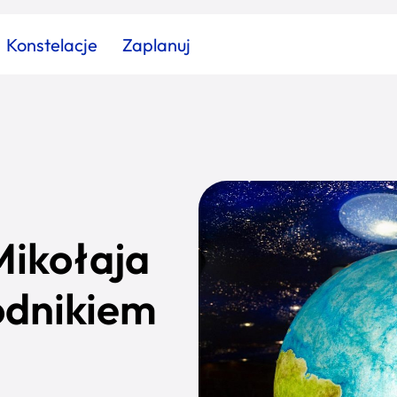
Konstelacje
Zaplanuj
Znajdź atrakcję
Znajdź artykuł
Znajdź wydarzeni
Miasto
Kategoria
ikołaja
odnikiem