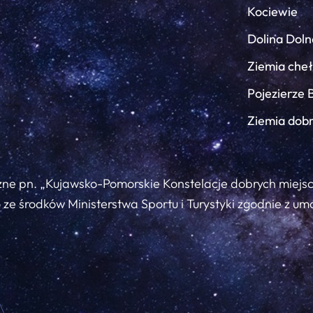
Kociewie
Dolina Doln
Ziemia che
Pojezierze 
Ziemia dob
zne pn. „Kujawsko-Pomorskie Konstelacje dobrych miejs
ze środków Ministerstwa Sportu i Turystyki zgodnie z