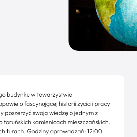
go budynku w towarzystwie
owie o fascynującej historii życia i pracy
by poszerzyć swoją wiedzę o jednym z
ż o toruńskich kamienicach mieszczańskich.
h turach. Godziny oprowadzań: 12:00 i