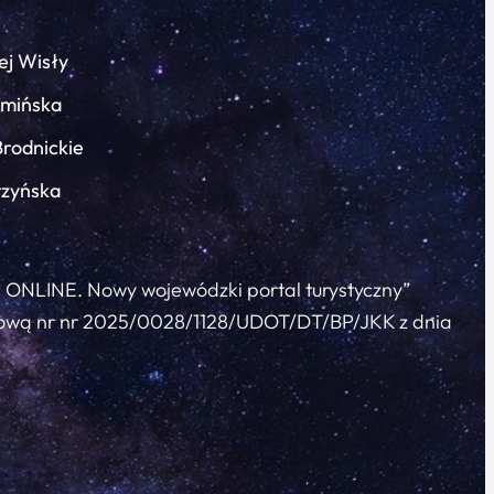
ej Wisły
łmińska
Brodnickie
rzyńska
c ONLINE. Nowy wojewódzki portal turystyczny”
 umową nr nr 2025/0028/1128/UDOT/DT/BP/JKK z dnia