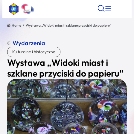
Home
/
Wystawa „Widoki miast i szklane przyciski do papieru”
Znajdź atrakcję
Znajdź artykuł
Znajdź wydarze
Znajdź atrakcję
Wydarzenia
Nazwa atrakcji
Kulturalne i historyczne
Wystawa „Widoki miast i
Miasto
szklane przyciski do papieru”
Kategoria
Wyszukaj