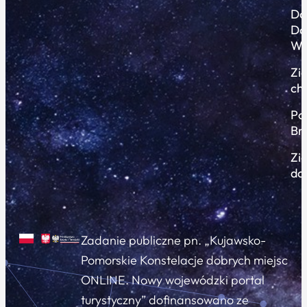
Do
Do
Wi
Zi
ch
Po
Br
Zi
do
Zadanie publiczne pn. „Kujawsko-
Pomorskie Konstelacje dobrych miejsc
ONLINE. Nowy wojewódzki portal
turystyczny” dofinansowano ze