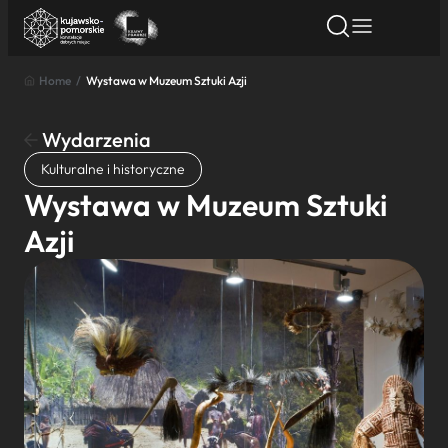
Home
/
Wystawa w Muzeum Sztuki Azji
Znajdź atrakcję
Znajdź artykuł
Znajdź wydarze
Znajdź atrakcję
Wydarzenia
Nazwa atrakcji
Kulturalne i historyczne
Wystawa w Muzeum Sztuki
Miasto
Azji
Kategoria
Wyszukaj