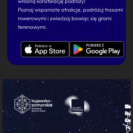
własną konstelację podróży!
Poznaj wspaniałe atrakcje, podróżuj trasami
rowerowymi i zwiedzaj bawiąc się grami
terenowymi.
Ku
Od
Kon
Ni
Po
i
mie
Tr
Or
zwi
To
Tur
Pu
Od