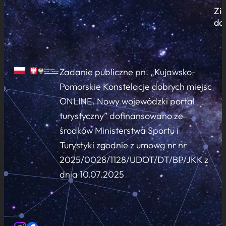
Zi
do
Zadanie publiczne pn. „Kujawsko-
Pomorskie Konstelacje dobrych miejsc
ONLINE. Nowy wojewódzki portal
turystyczny” dofinansowano ze
środków Ministerstwa Sportu i
Turystyki zgodnie z umową nr nr
2025/0028/1128/UDOT/DT/BP/JKK z
dnia 10.07.2025