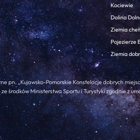
Kociewie
Dolina Doln
Ziemia che
Pojezierze 
Ziemia dob
zne pn. „Kujawsko-Pomorskie Konstelacje dobrych miejs
ze środków Ministerstwa Sportu i Turystyki zgodnie z