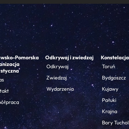
awsko-Pomorska
Odkrywaj i zwiedzaj
Konstelacja
anizacja
Odkrywaj
Toruń
ystyczna
Zwiedzaj
Bydgoszcz
as
Wydarzenia
Kujawy
takt
Pałuki
ółpraca
Krajna
Bory Tuchol