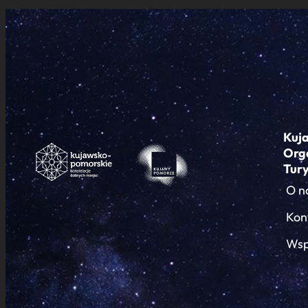
Kuj
Org
Tur
O n
Kon
Wsp