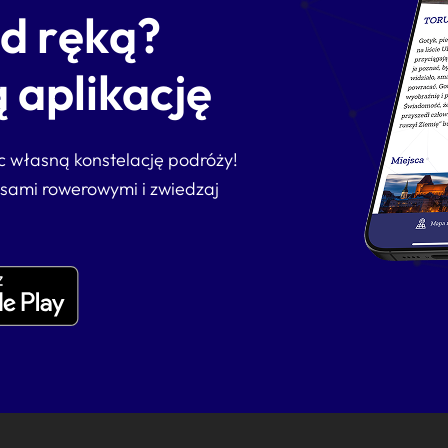
od ręką?
 aplikację
ąc własną konstelację podróży!
asami rowerowymi i zwiedzaj