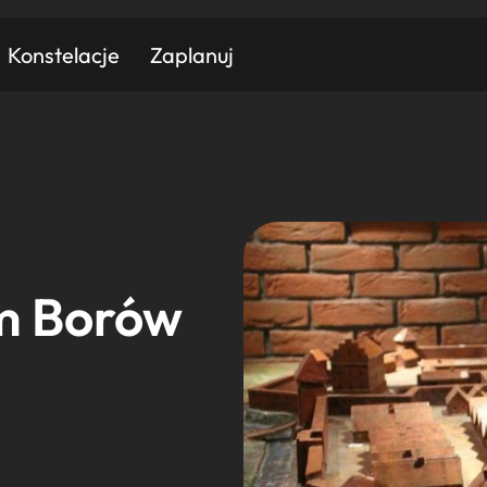
Konstelacje
Zaplanuj
Znajdź atrakcję
Znajdź artykuł
Znajdź wydarzeni
Miasto
Kategoria
m Borów