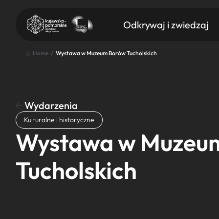
Odkrywaj i zwiedzaj
Home
/
Wystawa w Muzeum Borów Tucholskich
Wydarzenia
Znajdź atrakcję
Kulturalne i historyczne
Nazwa atrakcji
Wystawa w Muzeu
Tucholskich