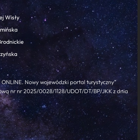
ej Wisły
łmińska
Brodnickie
rzyńska
c ONLINE. Nowy wojewódzki portal turystyczny”
 umową nr nr 2025/0028/1128/UDOT/DT/BP/JKK z dnia