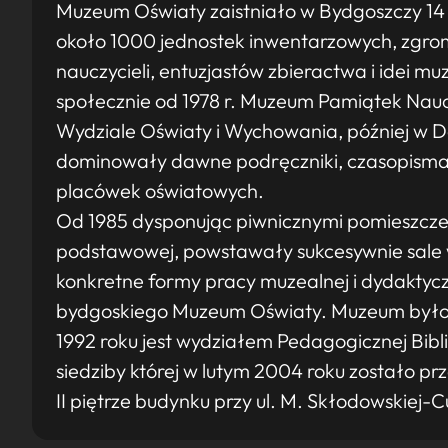
Muzeum Oświaty zaistniało w Bydgoszczy 14 p
około 1000 jednostek inwentarzowych, zgr
nauczycieli, entuzjastów zbieractwa i idei m
społecznie od 1978 r. Muzeum Pamiątek Naucz
Wydziale Oświaty i Wychowania, później w 
dominowały dawne podręczniki, czasopisma, 
placówek oświatowych.
Od 1985 dysponując piwnicznymi pomieszcze
podstawowej, powstawały sukcesywnie sale 
konkretne formy pracy muzealnej i dydaktycz
bydgoskiego Muzeum Oświaty. Muzeum było
1992 roku jest wydziałem Pedagogicznej Bibl
siedziby której w lutym 2004 roku zostało pr
II piętrze budynku przy ul. M. Skłodowskiej-Cu