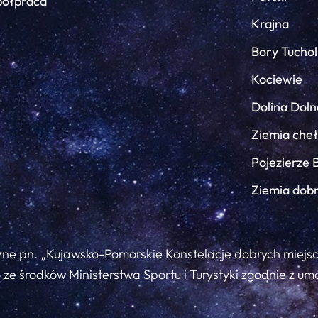
ółpraca
Krajna
Bory Tuchol
Kociewie
Dolina Doln
Ziemia che
Pojezierze 
Ziemia dob
zne pn. „Kujawsko-Pomorskie Konstelacje dobrych miejs
ze środków Ministerstwa Sportu i Turystyki zgodnie z