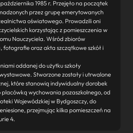
aździernika 1985 r. Przejęło na początek
omadzonych przez grupę emerytowanych
uzealnictwa oświatowego. Prowadzili oni
ycielskich korzystając z pomieszczenia w
Domu Nauczyciela. Wśród zbiorów
fotografie oraz akta szczątkowe szkół i
niami oddanej do użytku szkoły
wystawowe. Stworzone zostały i utrwalone
nej, które stanowią indywidualny dorobek
 placówką wychowania pozaszkolnego, od
ioteki Wojewódzkiej w Bydgoszczy, do
zeniesione, przejmując kilka pomieszczeń na
rie 4.