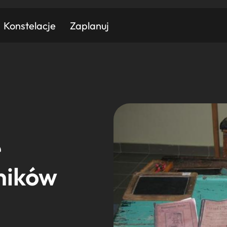
Konstelacje
Zaplanuj
Znajdź atrakcję
Znajdź artykuł
Znajdź wydarzeni
Miasto
Kategoria
e
ników