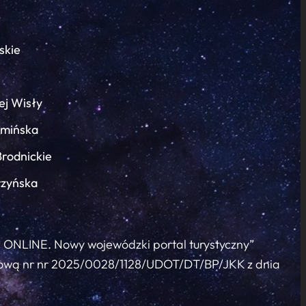
skie
ej Wisły
łmińska
Brodnickie
rzyńska
c ONLINE. Nowy wojewódzki portal turystyczny”
 umową nr nr 2025/0028/1128/UDOT/DT/BP/JKK z dnia