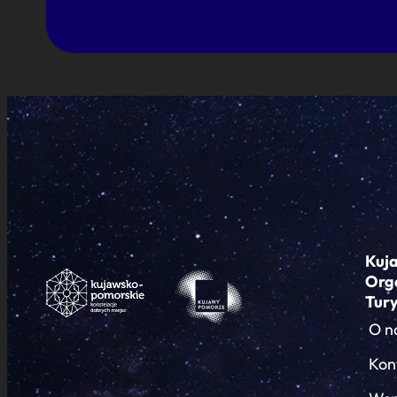
Kuj
Org
Tur
O n
Kon