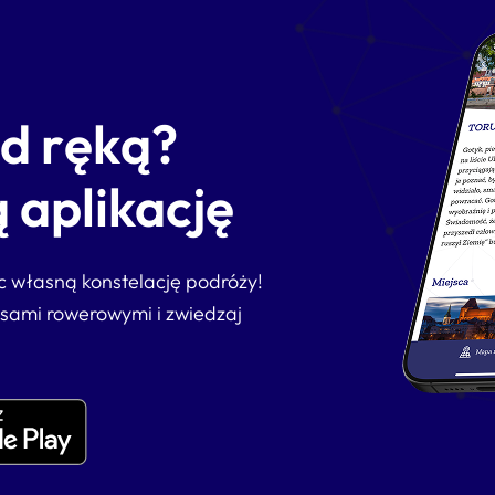
od ręką?
 aplikację
ąc własną konstelację podróży!
asami rowerowymi i zwiedzaj