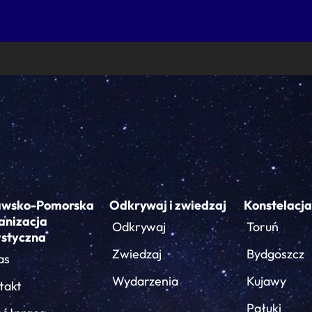
awsko-Pomorska
Odkrywaj i zwiedzaj
Konstelacja
anizacja
Odkrywaj
Toruń
ystyczna
Zwiedzaj
Bydgoszcz
as
Wydarzenia
Kujawy
takt
Pałuki