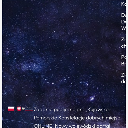
Ko
Do
Do
Wi
Zi
ch
Po
Br
Zi
do
Zadanie publiczne pn. „Kujawsko-
Pomorskie Konstelacje dobrych miejsc
ONLINE. Nowy wojewódzki portal