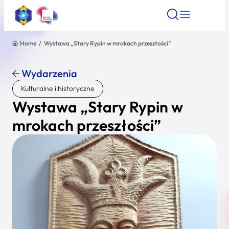
Home
/
Wystawa „Stary Rypin w mrokach przeszłości”
Znajdź atrakcję
Znajdź artykuł
Znajdź wydarze
Znajdź atrakcję
Wydarzenia
Nazwa atrakcji
Kulturalne i historyczne
Wystawa „Stary Rypin w
Miasto
mrokach przeszłości”
Kategoria
Wyszukaj