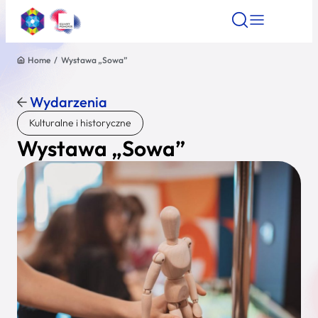
Home
/
Wystawa „Sowa”
Znajdź atrakcję
Znajdź artykuł
Znajdź wydarze
Znajdź atrakcję
Wydarzenia
Nazwa atrakcji
Kulturalne i historyczne
Wystawa „Sowa”
Miasto
Kategoria
Wyszukaj