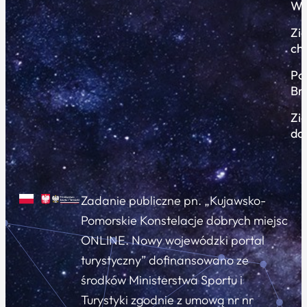
Wi
Zi
ch
Po
Br
Zi
do
Zadanie publiczne pn. „Kujawsko-
Pomorskie Konstelacje dobrych miejsc
ONLINE. Nowy wojewódzki portal
turystyczny” dofinansowano ze
środków Ministerstwa Sportu i
Turystyki zgodnie z umową nr nr