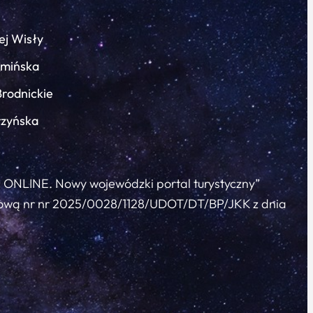
ej Wisły
łmińska
Brodnickie
rzyńska
c ONLINE. Nowy wojewódzki portal turystyczny”
 umową nr nr 2025/0028/1128/UDOT/DT/BP/JKK z dnia