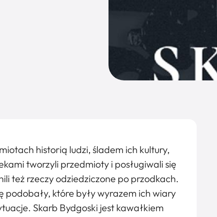
otach historią ludzi, śladem ich kultury,
iekami tworzyli przedmioty i posługiwali się
nili też rzeczy odziedziczone po przodkach.
ię podobały, które były wyrazem ich wiary
ytuacje. Skarb Bydgoski jest kawałkiem