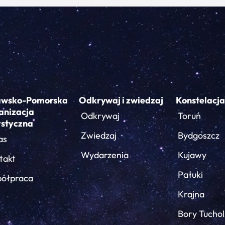
awsko-Pomorska
Odkrywaj i zwiedzaj
Konstelacja
anizacja
Odkrywaj
Toruń
ystyczna
Zwiedzaj
Bydgoszcz
as
Wydarzenia
Kujawy
takt
Pałuki
ółpraca
Krajna
Bory Tuchol