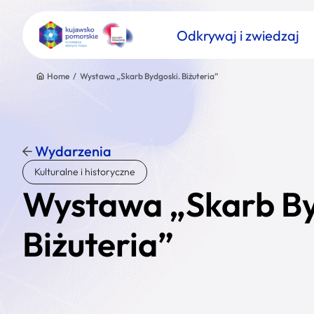
Odkrywaj i zwiedzaj
Home
/
Wystawa „Skarb Bydgoski. Biżuteria”
Wydarzenia
Znajdź atrakcję
Kulturalne i historyczne
Nazwa atrakcji
Wystawa „Skarb By
Biżuteria”