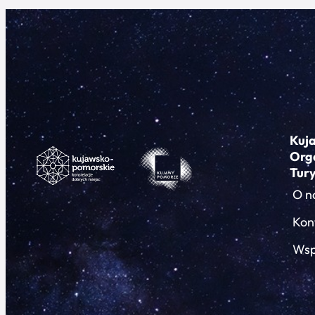
Kuj
Org
Tur
O n
Kon
Wsp