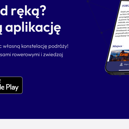
od ręką?
 aplikację
ąc własną konstelację podróży!
asami rowerowymi i zwiedzaj