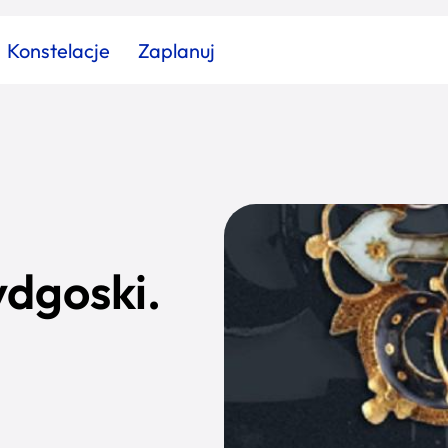
Konstelacje
Zaplanuj
Znajdź atrakcję
Znajdź artykuł
Znajdź wydarzeni
Miasto
Kategoria
dgoski.