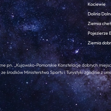
Kociewie
Dolina Doln
Ziemia che
Pojezierze 
Ziemia dob
zne pn. „Kujawsko-Pomorskie Konstelacje dobrych miejs
ze środków Ministerstwa Sportu i Turystyki zgodnie z