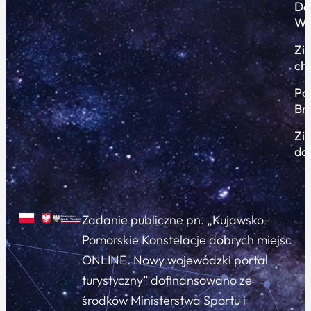
Do
Wi
Zi
ch
Po
Br
Zi
do
Zadanie publiczne pn. „Kujawsko-
Pomorskie Konstelacje dobrych miejsc
ONLINE. Nowy wojewódzki portal
turystyczny” dofinansowano ze
środków Ministerstwa Sportu i