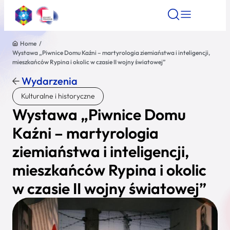
Home
/
Wystawa „Piwnice Domu Kaźni – martyrologia ziemiaństwa i inteligencji,
Znajdź atrakcję
Znajdź artykuł
Znajdź wydarze
mieszkańców Rypina i okolic w czasie II wojny światowej”
Znajdź atrakcję
Wydarzenia
Nazwa atrakcji
Kulturalne i historyczne
Wystawa „Piwnice Domu
Miasto
Kaźni – martyrologia
ziemiaństwa i inteligencji,
Kategoria
mieszkańców Rypina i okolic
w czasie II wojny światowej”
Wyszukaj