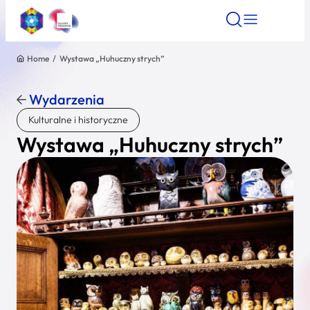
Home
/
Wystawa „Huhuczny strych”
Znajdź atrakcję
Znajdź artykuł
Znajdź wydarze
Znajdź atrakcję
Wydarzenia
Nazwa atrakcji
Kulturalne i historyczne
Wystawa „Huhuczny strych”
Miasto
Kategoria
Wyszukaj