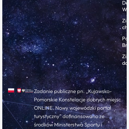
Do
Wi
Zi
ch
Po
Br
Zi
do
Zadanie publiczne pn. „Kujawsko-
Pomorskie Konstelacje dobrych miejsc
ONLINE. Nowy wojewódzki portal
turystyczny” dofinansowano ze
środków Ministerstwa Sportu i