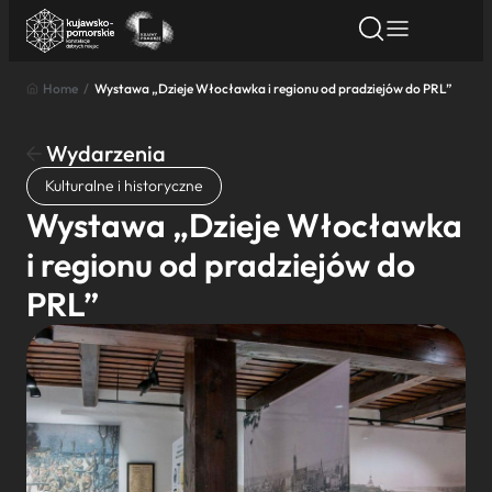
Home
/
Wystawa „Dzieje Włocławka i regionu od pradziejów do PRL”
Znajdź atrakcję
Znajdź artykuł
Znajdź wydarze
Znajdź atrakcję
Wydarzenia
Nazwa atrakcji
Kulturalne i historyczne
Wystawa „Dzieje Włocławka
Miasto
i regionu od pradziejów do
PRL”
Kategoria
Wyszukaj