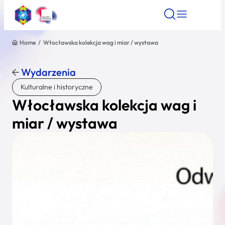
Home
/
Włocławska kolekcja wag i miar / wystawa
Znajdź atrakcję
Znajdź artykuł
Znajdź wydarze
Znajdź atrakcję
Wydarzenia
Nazwa atrakcji
Kulturalne i historyczne
Włocławska kolekcja wag i
Miasto
miar / wystawa
Kategoria
Wyszukaj