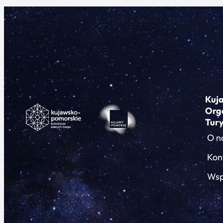
Kuj
Org
Tur
O n
Kon
Wsp