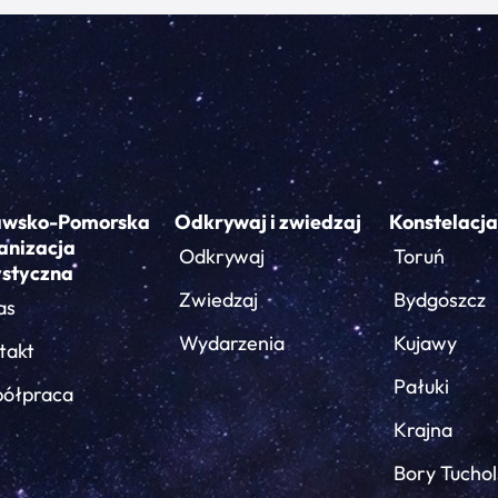
awsko-Pomorska
Odkrywaj i zwiedzaj
Konstelacja
anizacja
Odkrywaj
Toruń
ystyczna
Zwiedzaj
Bydgoszcz
as
Wydarzenia
Kujawy
takt
Pałuki
ółpraca
Krajna
Bory Tuchol