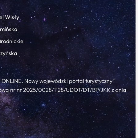
ej Wisły
łmińska
Brodnickie
rzyńska
c ONLINE. Nowy wojewódzki portal turystyczny”
 umową nr nr 2025/0028/1128/UDOT/DT/BP/JKK z dnia