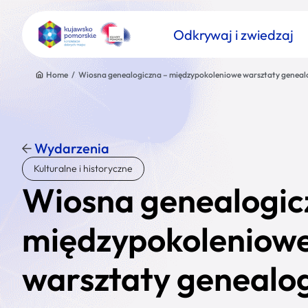
Odkrywaj i zwiedzaj
Home
/
Wiosna genealogiczna – międzypokoleniowe warsztaty geneal
Wydarzenia
Znajdź atrakcję
Kulturalne i historyczne
Nazwa atrakcji
Wiosna genealogic
międzypokoleniow
warsztaty genealo