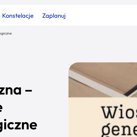
Konstelacje
Zaplanuj
ogiczne
Znajdź atrakcję
Znajdź artykuł
Znajdź wydarzeni
Miasto
Kategoria
zna –
e
giczne