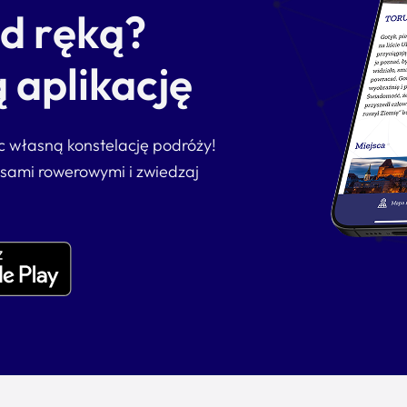
od ręką?
 aplikację
ąc własną konstelację podróży!
asami rowerowymi i zwiedzaj