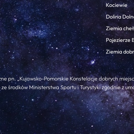
Kociewie
Dolina Doln
Ziemia che
Pojezierze 
Ziemia dob
zne pn. „Kujawsko-Pomorskie Konstelacje dobrych miejs
ze środków Ministerstwa Sportu i Turystyki zgodnie z