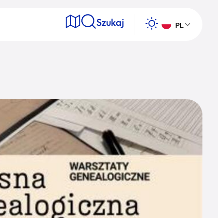
Szukaj
PL
e
Wyszukaj