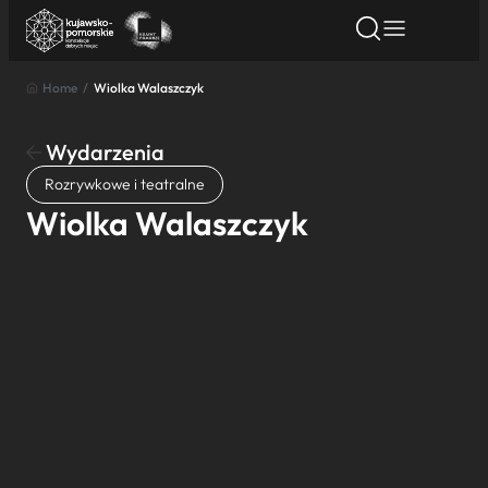
Home
/
Wiolka Walaszczyk
Znajdź atrakcję
Znajdź artykuł
Znajdź wydarze
Znajdź atrakcję
Wydarzenia
Nazwa atrakcji
Rozrywkowe i teatralne
Wiolka Walaszczyk
Miasto
Kategoria
Wyszukaj