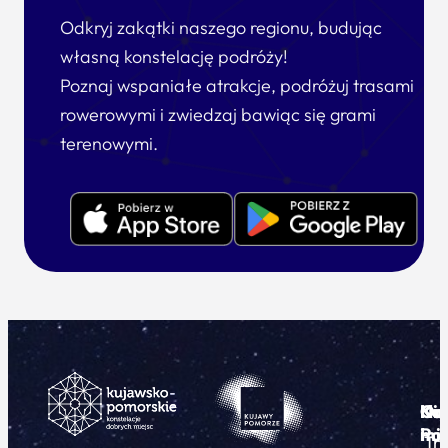
Odkryj zakątki naszego regionu, budując
własną konstelację podróży!
Poznaj wspaniałe atrakcje, podróżuj trasami
rowerowymi i zwiedzaj bawiąc się grami
terenowymi.
Ku
Od
Kon
Ni
Po
i
mie
Tr