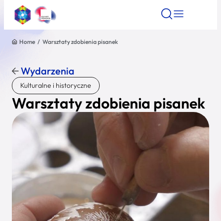
Home
/
Warsztaty zdobienia pisanek
Znajdź atrakcję
Znajdź artykuł
Znajdź wydarze
Znajdź atrakcję
Wydarzenia
Nazwa atrakcji
Kulturalne i historyczne
Warsztaty zdobienia pisanek
Miasto
Kategoria
Wyszukaj