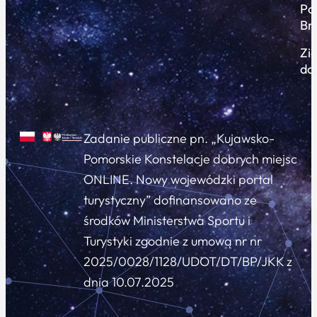
Po
Br
Zi
do
Zadanie publiczne pn. „Kujawsko-
Pomorskie Konstelacje dobrych miejsc
ONLINE. Nowy wojewódzki portal
turystyczny” dofinansowano ze
środków Ministerstwa Sportu i
Turystyki zgodnie z umową nr nr
2025/0028/1128/UDOT/DT/BP/JKK z
dnia 10.07.2025