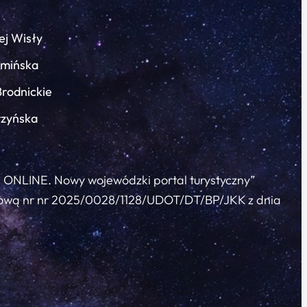
ej Wisły
łmińska
Brodnickie
rzyńska
c ONLINE. Nowy wojewódzki portal turystyczny”
 umową nr nr 2025/0028/1128/UDOT/DT/BP/JKK z dnia