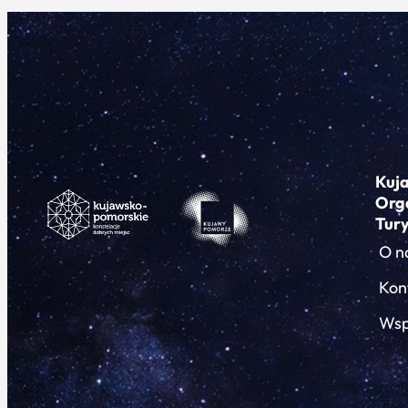
Kuj
Org
Tur
O n
Kon
Wsp