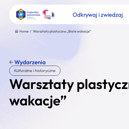
Odkrywaj i zwiedzaj
Home
/
Warsztaty plastyczne „Białe wakacje”
Wydarzenia
Znajdź atrakcję
Kulturalne i historyczne
Nazwa atrakcji
Warsztaty plastycz
wakacje”