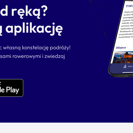
od ręką?
 aplikację
ąc własną konstelację podróży!
asami rowerowymi i zwiedzaj