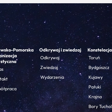
awsko-Pomorska
Odkrywaj i zwiedzaj
Konstelacja
anizacja
Odkrywaj
Toruń
ystyczna
Zwiedzaj
Bydgoszcz
as
Wydarzenia
Kujawy
takt
Pałuki
ółpraca
Krajna
Bory Tuchol