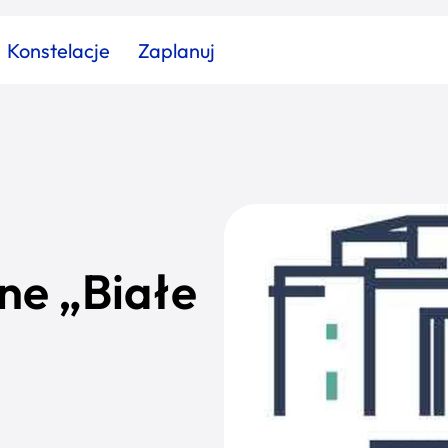
Konstelacje
Zaplanuj
Znajdź atrakcję
Znajdź artykuł
Znajdź wydarzeni
Miasto
Kategoria
ne „Białe