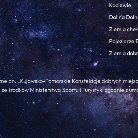
Kociewie
Dolina Doln
Ziemia che
Pojezierze 
Ziemia dob
zne pn. „Kujawsko-Pomorskie Konstelacje dobrych miejs
ze środków Ministerstwa Sportu i Turystyki zgodnie z