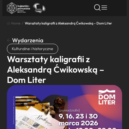
Home
/
Warsztaty kaligrafii z Aleksandrą Ćwikowską – Dom Liter
Znajdź atrakcję
Znajdź artykuł
Znajdź wydarze
Znajdź atrakcję
Wydarzenia
Nazwa atrakcji
Kulturalne i historyczne
Warsztaty kaligrafii z
Miasto
Aleksandrą Ćwikowską –
Dom Liter
Kategoria
Wyszukaj