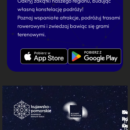
Odkryj zakątki naszego regionu, budując
własną konstelację podróży!
Poznaj wspaniałe atrakcje, podróżuj trasami
rowerowymi i zwiedzaj bawiąc się grami
terenowymi.
Ku
Od
Kon
Ni
Po
i
mie
Tr
Or
zwi
To