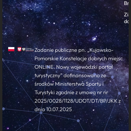
Br
Zi
do
Zadanie publiczne pn. „Kujawsko-
Pomorskie Konstelacje dobrych miejsc
ONLINE. Nowy wojewódzki portal
turystyczny” dofinansowano ze
środków Ministerstwa Sportu i
Turystyki zgodnie z umową nr nr
2025/0028/1128/UDOT/DT/BP/JKK z
dnia 10.07.2025