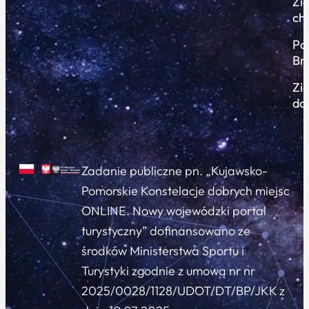
Zi
ch
Po
Br
Zi
do
Zadanie publiczne pn. „Kujawsko-
Pomorskie Konstelacje dobrych miejsc
ONLINE. Nowy wojewódzki portal
turystyczny” dofinansowano ze
środków Ministerstwa Sportu i
Turystyki zgodnie z umową nr nr
2025/0028/1128/UDOT/DT/BP/JKK z