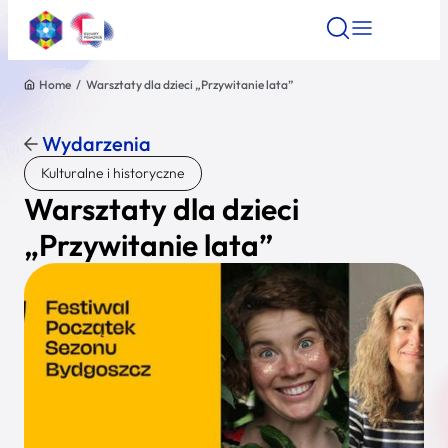
Home
/
Warsztaty dla dzieci „Przywitanie lata”
Znajdź atrakcję
Znajdź artykuł
Znajdź wydarze
Znajdź atrakcję
Wydarzenia
Nazwa atrakcji
Kulturalne i historyczne
Warsztaty dla dzieci
Miasto
„Przywitanie lata”
Kategoria
Wyszukaj