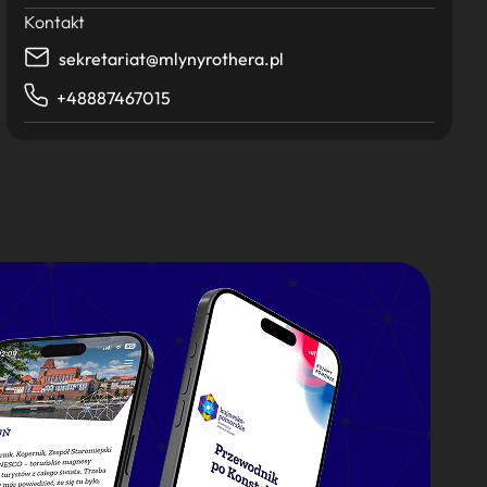
Kontakt
sekretariat@mlynyrothera.pl
+48887467015