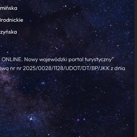
łmińska
Brodnickie
rzyńska
c ONLINE. Nowy wojewódzki portal turystyczny”
 umową nr nr 2025/0028/1128/UDOT/DT/BP/JKK z dnia