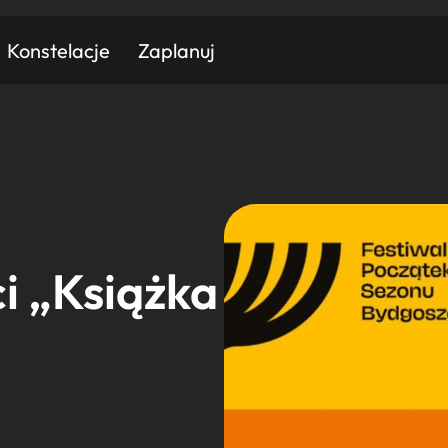
Konstelacje
Zaplanuj
Znajdź atrakcję
Znajdź artykuł
Znajdź wydarzeni
Miasto
Kategoria
i „Książka