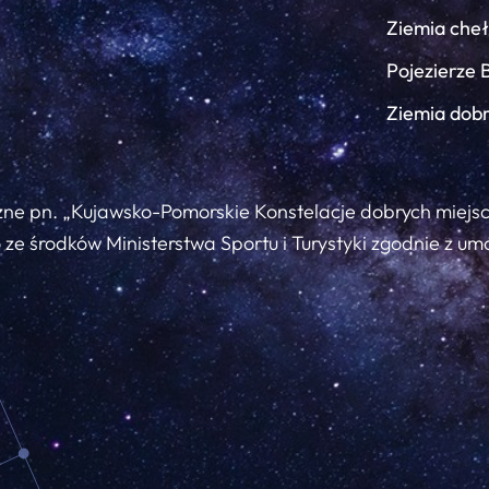
Ziemia che
Pojezierze 
Ziemia dob
zne pn. „Kujawsko-Pomorskie Konstelacje dobrych miejs
ze środków Ministerstwa Sportu i Turystyki zgodnie z