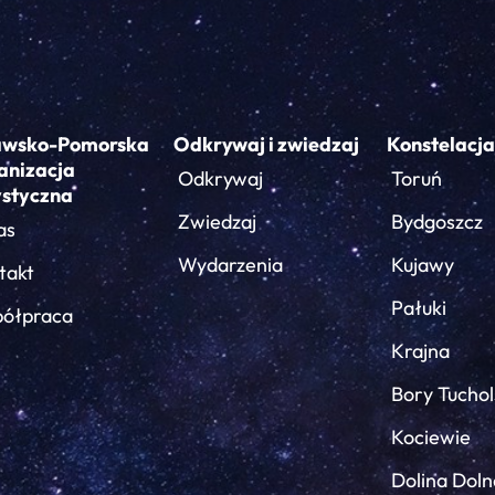
awsko-Pomorska
Odkrywaj i zwiedzaj
Konstelacja
anizacja
Odkrywaj
Toruń
ystyczna
Zwiedzaj
Bydgoszcz
as
Wydarzenia
Kujawy
takt
Pałuki
ółpraca
Krajna
Bory Tuchol
Kociewie
Dolina Doln