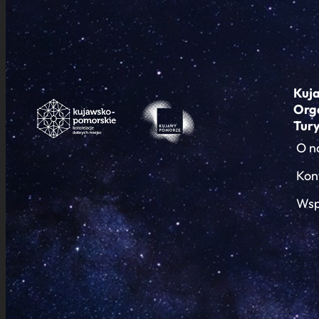
Kuj
Org
Tur
O n
Kon
Wsp