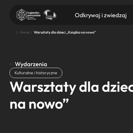
Odkrywaj i zwiedzaj
Home
/
Warsztaty dla dzieci „Książka na nowo”
Wydarzenia
Znajdź atrakcję
Kulturalne i historyczne
Nazwa atrakcji
Warsztaty dla dziec
na nowo”