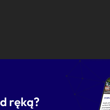
od ręką?