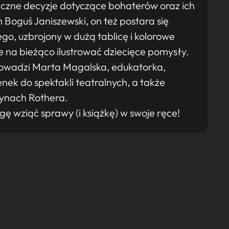
zne decyzje dotyczące bohaterów oraz ich
 Boguś Janiszewski, on też postara się
o, uzbrojony w dużą tablicę i kolorowe
je na bieżąco ilustrować dziecięce pomysły.
prowadzi Marta Magalska, edukatorka,
enek do spektakli teatralnych, a także
ynach Rothera.
ę wziąć sprawy (i książkę) w swoje ręce!