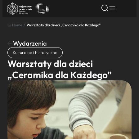
Home
/
Warsztaty dla dzieci „Ceramika dla Każdego”
Znajdź atrakcję
Znajdź artykuł
Znajdź wydarze
Znajdź atrakcję
Wydarzenia
Nazwa atrakcji
Kulturalne i historyczne
Warsztaty dla dzieci
Miasto
„Ceramika dla Każdego”
Kategoria
Wyszukaj