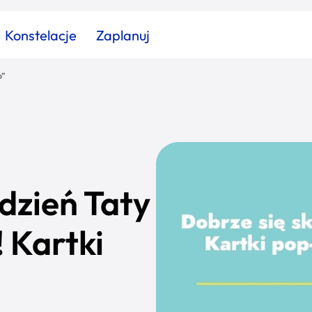
Konstelacje
Zaplanuj
p”
Znajdź atrakcję
Znajdź artykuł
Znajdź wydarzeni
Miasto
Kategoria
dzień Taty
 Kartki