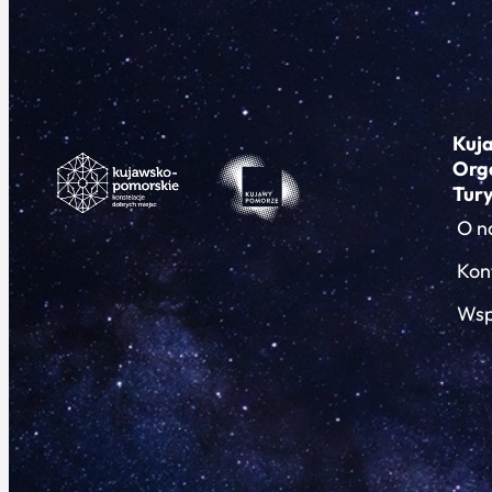
Kuj
Org
Tur
O n
Kon
Wsp