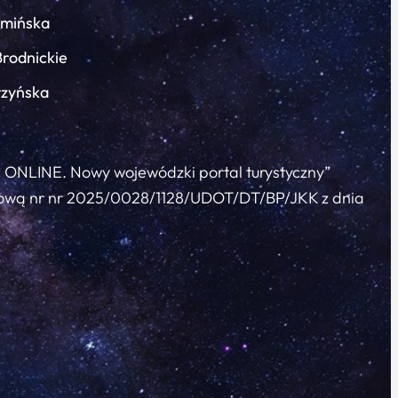
łmińska
Brodnickie
rzyńska
c ONLINE. Nowy wojewódzki portal turystyczny”
 umową nr nr 2025/0028/1128/UDOT/DT/BP/JKK z dnia