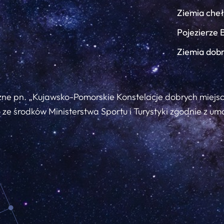
Ziemia che
Pojezierze 
Ziemia dob
zne pn. „Kujawsko-Pomorskie Konstelacje dobrych miejs
ze środków Ministerstwa Sportu i Turystyki zgodnie z