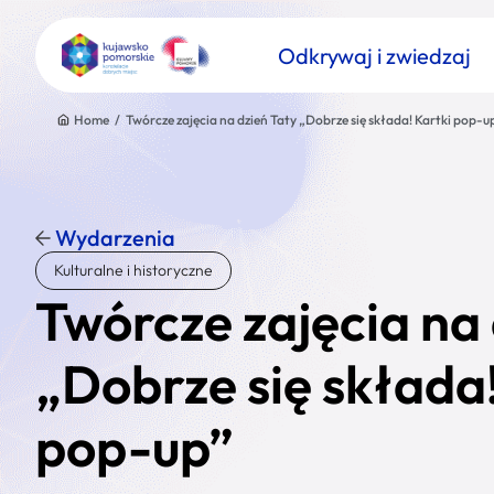
Odkrywaj i zwiedzaj
Home
/
Twórcze zajęcia na dzień Taty „Dobrze się składa! Kartki pop-u
Wydarzenia
Znajdź atrakcję
Kulturalne i historyczne
Nazwa atrakcji
Twórcze zajęcia na 
„Dobrze się składa!
pop-up”