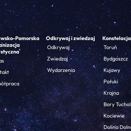
awsko-Pomorska
Odkrywaj i zwiedzaj
Konstelacja
anizacja
Odkrywaj
Toruń
ystyczna
Zwiedzaj
Bydgoszcz
as
Wydarzenia
Kujawy
takt
Pałuki
ółpraca
Krajna
Bory Tuchol
Kociewie
Dolina Doln