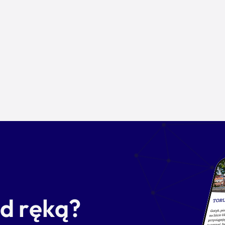
od ręką?