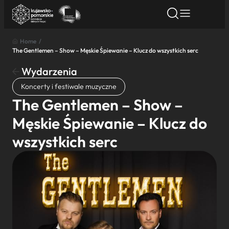
Home
/
The Gentlemen – Show – Męskie Śpiewanie – Klucz do wszystkich serc
Znajdź atrakcję
Znajdź artykuł
Znajdź wydarze
Znajdź atrakcję
Wydarzenia
Nazwa atrakcji
Koncerty i festiwale muzyczne
The Gentlemen – Show –
Miasto
Męskie Śpiewanie – Klucz do
wszystkich serc
Kategoria
Wyszukaj