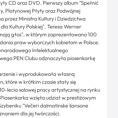
płyty CD oraz DVD. Pierwszy album "Spełnić
ty, Platynowej Płyty oraz Podwójnej
a przez Ministra Kultury i Dziedzictwa
a Kultury Polskiej". Teresa Werner
i mają głos", w którym zaprezentowano 100
adania praw wyborczych kobietom w Polsce.
ynarodowego Intelektualnego
wego PEN Clubu odznaczyła piosenkarkę
marzenie i wyprodukowała własną
, które w krótkim czasie stały się
 10-lecia solowej pracy artystycznej na rynku
 Piosenkarka wzięła udział w prestiżowym
zybeniku "Večeri dalmatinske šansone
uznaniem dla jej twórczości.