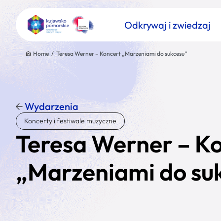
Odkrywaj i zwiedzaj
Home
/
Teresa Werner – Koncert „Marzeniami do sukcesu”
Wydarzenia
Znajdź atrakcję
Koncerty i festiwale muzyczne
Nazwa atrakcji
Teresa Werner – K
„Marzeniami do su