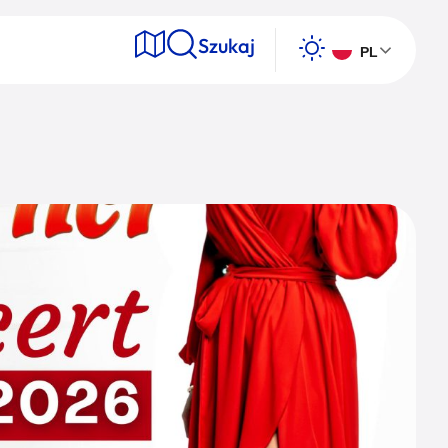
Szukaj
PL
e
Wyszukaj