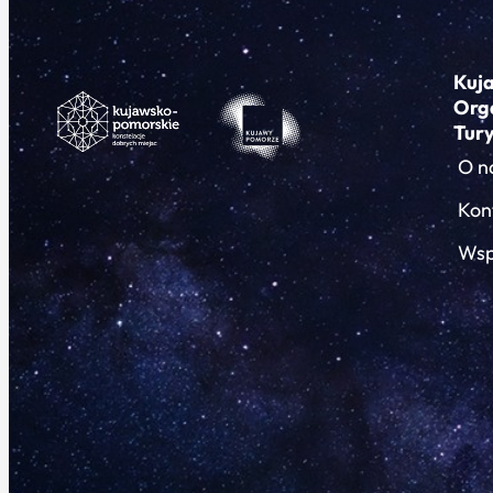
Kuj
Org
Tur
O n
Kon
Wsp