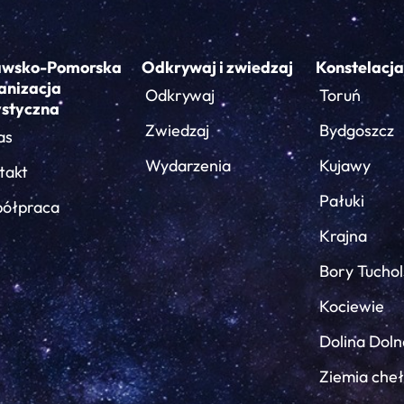
awsko-Pomorska
Odkrywaj i zwiedzaj
Konstelacja
anizacja
Odkrywaj
Toruń
ystyczna
Zwiedzaj
Bydgoszcz
as
Wydarzenia
Kujawy
takt
Pałuki
ółpraca
Krajna
Bory Tuchol
Kociewie
Dolina Doln
Ziemia che