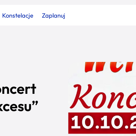
Konstelacje
Zaplanuj
Znajdź atrakcję
Znajdź artykuł
Znajdź wydarzeni
Miasto
Kategoria
oncert
kcesu”