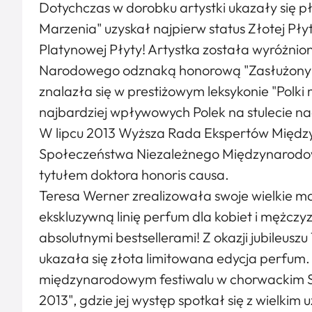
Dotychczas w dorobku artystki ukazały się 
Marzenia" uzyskał najpierw status Złotej Pły
Platynowej Płyty! Artystka została wyróżnion
Narodowego odznaką honorową "Zasłużony dl
znalazła się w prestiżowym leksykonie "Polk
najbardziej wpływowych Polek na stulecie n
W lipcu 2013 Wyższa Rada Ekspertów Międz
Społeczeństwa Niezależnego Międzynarodo
tytułem doktora honoris causa.
Teresa Werner zrealizowała swoje wielkie 
ekskluzywną linię perfum dla kobiet i mężczyzn
absolutnymi bestsellerami! Z okazji jubileuszu
ukazała się złota limitowana edycja perfum.
międzynarodowym festiwalu w chorwackim S
2013", gdzie jej występ spotkał się z wielkim 