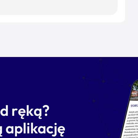
od ręką?
 aplikację