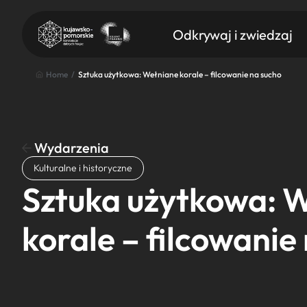
Odkrywaj i zwiedzaj
Home
/
Sztuka użytkowa: Wełniane korale – filcowanie na sucho
Wydarzenia
Znajdź atrakcję
Kulturalne i historyczne
Nazwa atrakcji
Sztuka użytkowa: 
korale – filcowanie