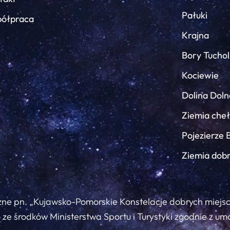
Pałuki
ółpraca
Krajna
Bory Tuchol
Kociewie
Dolina Doln
Ziemia che
Pojezierze 
Ziemia dob
zne pn. „Kujawsko-Pomorskie Konstelacje dobrych miejs
ze środków Ministerstwa Sportu i Turystyki zgodnie z