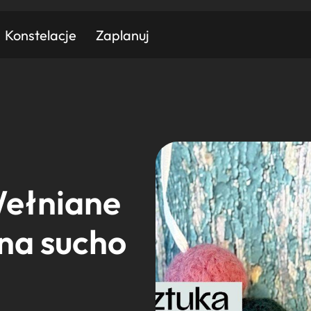
Konstelacje
Zaplanuj
Znajdź atrakcję
Znajdź artykuł
Znajdź wydarzeni
Miasto
Kategoria
Wełniane
 na sucho