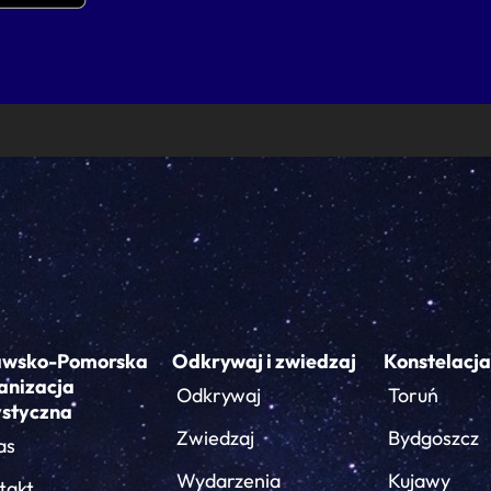
awsko-Pomorska
Odkrywaj i zwiedzaj
Konstelacja
anizacja
Odkrywaj
Toruń
ystyczna
Zwiedzaj
Bydgoszcz
as
Wydarzenia
Kujawy
takt