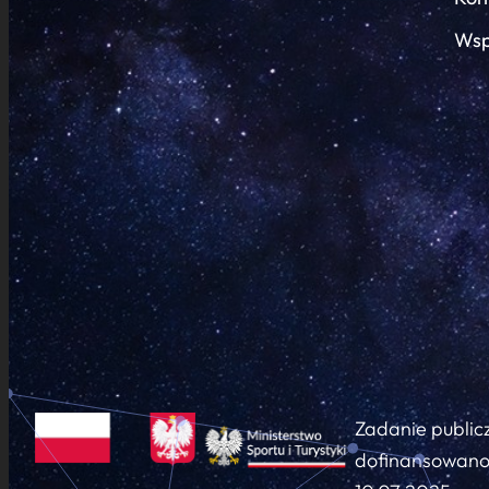
Wsp
Zadanie public
dofinansowano 