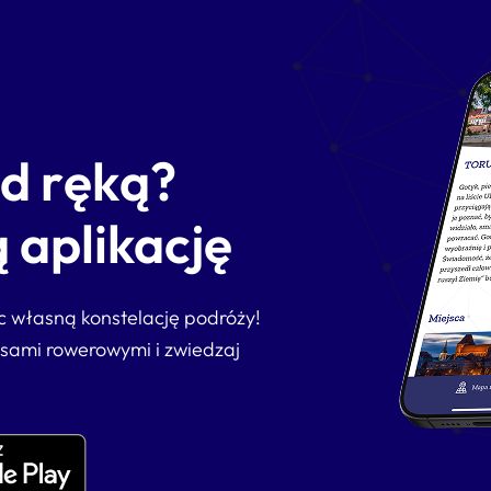
od ręką?
 aplikację
ąc własną konstelację podróży!
asami rowerowymi i zwiedzaj