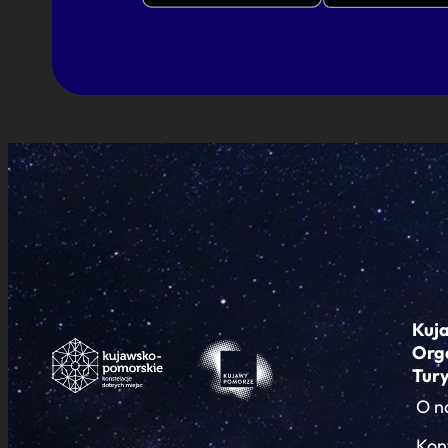
Kuj
Org
Tur
O n
Kon