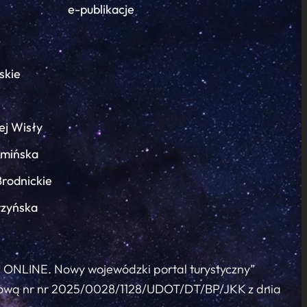
e-publikacje
skie
ej Wisły
łmińska
Brodnickie
rzyńska
c ONLINE. Nowy wojewódzki portal turystyczny”
 umową nr nr 2025/0028/1128/UDOT/DT/BP/JKK z dnia