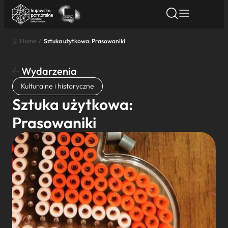
Home
/
Sztuka użytkowa: Prasowaniki
Znajdź atrakcję
Znajdź artykuł
Znajdź wydarze
Znajdź atrakcję
Wydarzenia
Nazwa atrakcji
Kulturalne i historyczne
Sztuka użytkowa:
Miasto
Prasowaniki
Kategoria
Wyszukaj