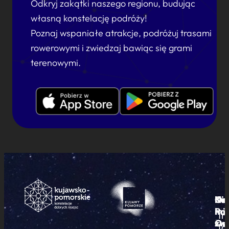
Odkryj zakątki naszego regionu, budując
własną konstelację podróży!
Poznaj wspaniałe atrakcje, podróżuj trasami
rowerowymi i zwiedzaj bawiąc się grami
terenowymi.
Ku
Od
Kon
Ni
Po
i
mie
Tr
Or
zwi
To