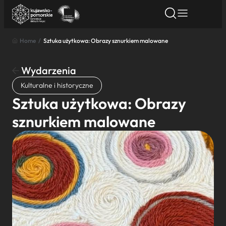
Home
/
Sztuka użytkowa: Obrazy sznurkiem malowane
Znajdź atrakcję
Znajdź artykuł
Znajdź wydarze
Znajdź atrakcję
Wydarzenia
Nazwa atrakcji
Kulturalne i historyczne
Sztuka użytkowa: Obrazy
Miasto
sznurkiem malowane
Kategoria
Wyszukaj