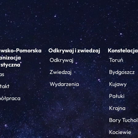
awsko-Pomorska
Odkrywaj i zwiedzaj
Konstelacja
anizacja
Odkrywaj
Toruń
ystyczna
Zwiedzaj
Bydgoszcz
as
Wydarzenia
Kujawy
takt
Pałuki
ółpraca
Krajna
Bory Tuchol
Kociewie