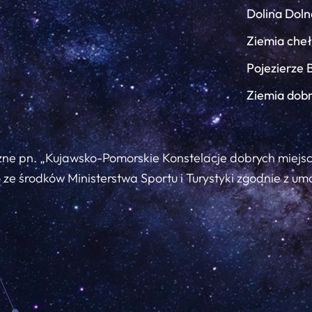
Dolina Doln
Ziemia che
Pojezierze 
Ziemia dob
zne pn. „Kujawsko-Pomorskie Konstelacje dobrych miejs
ze środków Ministerstwa Sportu i Turystyki zgodnie z