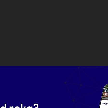
od ręką?