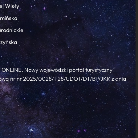
ej Wisły
łmińska
Brodnickie
rzyńska
c ONLINE. Nowy wojewódzki portal turystyczny”
 umową nr nr 2025/0028/1128/UDOT/DT/BP/JKK z dnia