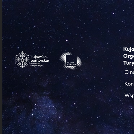
Kuj
Org
Tur
O n
Kon
Wsp