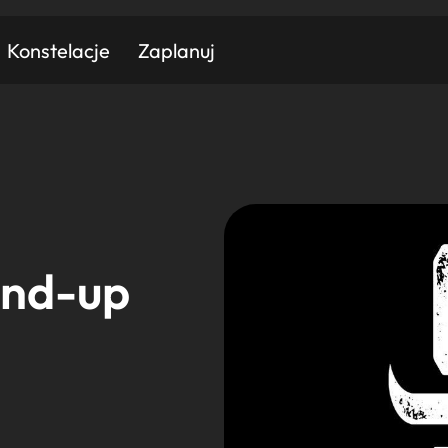
Konstelacje
Zaplanuj
Znajdź atrakcję
Znajdź artykuł
Znajdź wydarzeni
Miasto
Kategoria
and-up