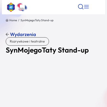
Home
/
SynMojegoTaty Stand-up
Znajdź atrakcję
Znajdź artykuł
Znajdź wydarze
Znajdź atrakcję
Wydarzenia
Nazwa atrakcji
Rozrywkowe i teatralne
SynMojegoTaty Stand-up
Miasto
Kategoria
Wyszukaj