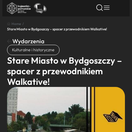
Home
/
Stare Miasto w Bydgoszczy – spacer z przewodnikiem Walkative!
Znajdź atrakcję
Znajdź artykuł
Znajdź wydarze
Znajdź atrakcję
Wydarzenia
Nazwa atrakcji
Kulturalne i historyczne
Stare Miasto w Bydgoszczy –
Miasto
spacer z przewodnikiem
Walkative!
Kategoria
Wyszukaj