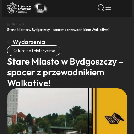
Home
/
Stare Miasto w Bydgoszczy – spacer z przewodnikiem Walkative!
Znajdź atrakcję
Znajdź artykuł
Znajdź wydarze
Znajdź atrakcję
Wydarzenia
Nazwa atrakcji
Kulturalne i historyczne
Stare Miasto w Bydgoszczy –
Miasto
spacer z przewodnikiem
Walkative!
Kategoria
Wyszukaj