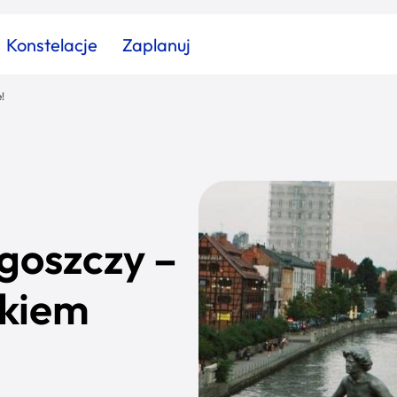
Konstelacje
Zaplanuj
!
Znajdź atrakcję
Znajdź artykuł
Znajdź wydarzeni
Miasto
Kategoria
goszczy –
ikiem