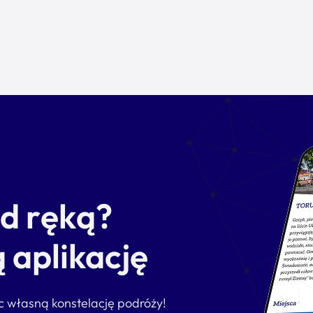
od ręką?
 aplikację
ąc własną konstelację podróży!