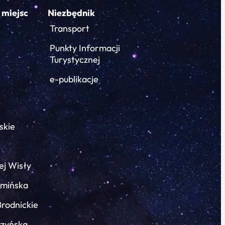
 miejsc
Niezbędnik
Transport
Punkty Informacji
Turystycznej
e-publikacje
skie
ej Wisły
łmińska
Brodnickie
rzyńska