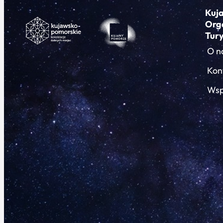
Kuj
Org
Tur
O n
Kon
Wsp