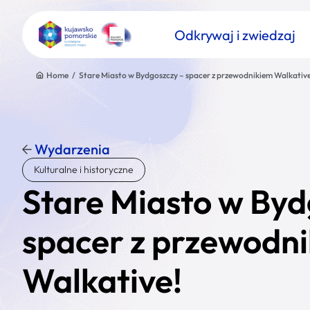
Odkrywaj i zwiedzaj
Home
/
Stare Miasto w Bydgoszczy – spacer z przewodnikiem Walkative
Wydarzenia
Znajdź atrakcję
Kulturalne i historyczne
Nazwa atrakcji
Stare Miasto w Byd
spacer z przewodn
Walkative!