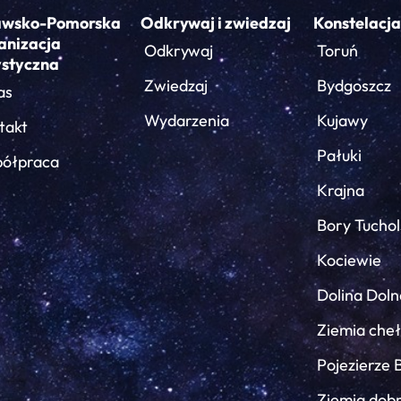
awsko-Pomorska
Odkrywaj i zwiedzaj
Konstelacja
anizacja
Odkrywaj
Toruń
ystyczna
Zwiedzaj
Bydgoszcz
as
Wydarzenia
Kujawy
takt
Pałuki
ółpraca
Krajna
Bory Tuchol
Kociewie
Dolina Doln
Ziemia che
Pojezierze 
Ziemia dob