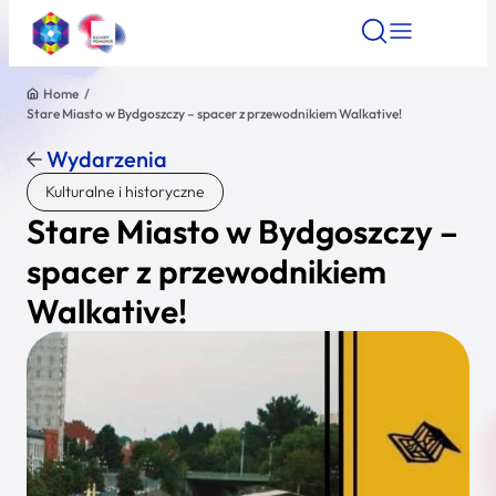
Home
/
Stare Miasto w Bydgoszczy – spacer z przewodnikiem Walkative!
Znajdź atrakcję
Znajdź artykuł
Znajdź wydarze
Znajdź atrakcję
Wydarzenia
Nazwa atrakcji
Kulturalne i historyczne
Stare Miasto w Bydgoszczy –
Miasto
spacer z przewodnikiem
Walkative!
Kategoria
Wyszukaj