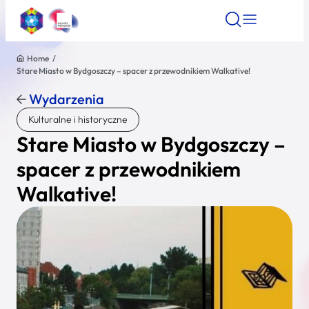
Home
/
Stare Miasto w Bydgoszczy – spacer z przewodnikiem Walkative!
Znajdź atrakcję
Znajdź artykuł
Znajdź wydarze
Znajdź atrakcję
Wydarzenia
Nazwa atrakcji
Kulturalne i historyczne
Stare Miasto w Bydgoszczy –
Miasto
spacer z przewodnikiem
Walkative!
Kategoria
Wyszukaj