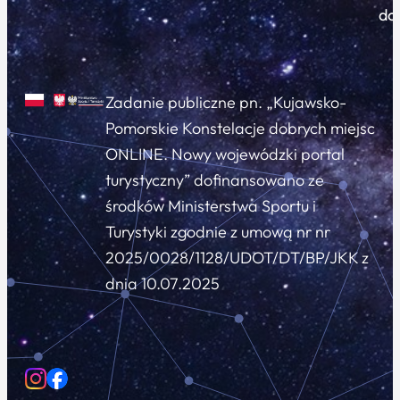
do
Zadanie publiczne pn. „Kujawsko-
Pomorskie Konstelacje dobrych miejsc
ONLINE. Nowy wojewódzki portal
turystyczny” dofinansowano ze
środków Ministerstwa Sportu i
Turystyki zgodnie z umową nr nr
2025/0028/1128/UDOT/DT/BP/JKK z
dnia 10.07.2025