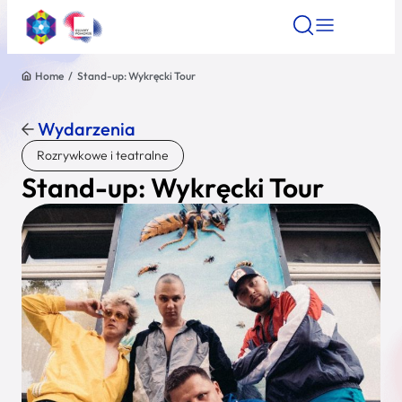
Home
/
Stand-up: Wykręcki Tour
Znajdź atrakcję
Znajdź artykuł
Znajdź wydarze
Znajdź atrakcję
Wydarzenia
Nazwa atrakcji
Rozrywkowe i teatralne
Stand-up: Wykręcki Tour
Miasto
Kategoria
Wyszukaj