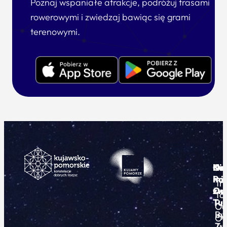
Poznaj wspaniałe atrakcje, podróżuj trasami
rowerowymi i zwiedzaj bawiąc się grami
terenowymi.
Ku
Od
Kon
Ni
Po
i
mie
Tr
Or
zwi
To
Tur
Pu
Od
By
In
O
Zw
Tu