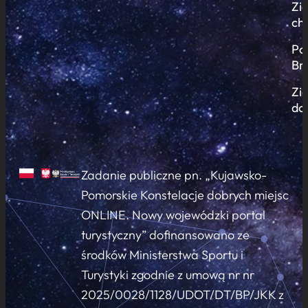
Zi
ch
Po
Br
Zi
do
Zadanie publiczne pn. „Kujawsko-
Pomorskie Konstelacje dobrych miejsc
ONLINE. Nowy wojewódzki portal
turystyczny” dofinansowano ze
środków Ministerstwa Sportu i
Turystyki zgodnie z umową nr nr
2025/0028/1128/UDOT/DT/BP/JKK z