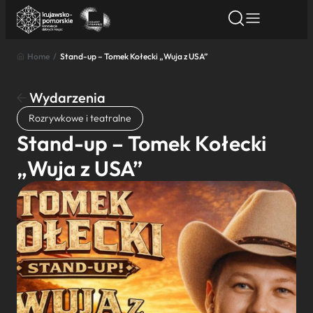
Home
/
Stand-up – Tomek Kołecki „Wuja z USA”
Znajdź atrakcję
Znajdź artykuł
Znajdź wydarze
Znajdź atrakcję
Wydarzenia
Nazwa atrakcji
Rozrywkowe i teatralne
Stand-up – Tomek Kołecki
Miasto
„Wuja z USA”
Kategoria
Wyszukaj