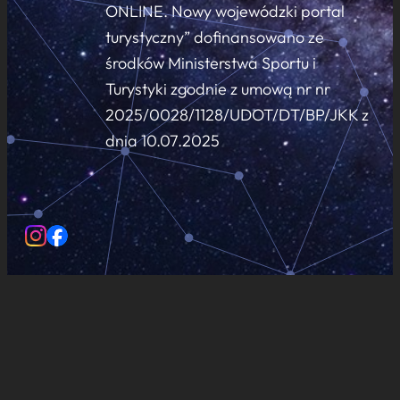
ONLINE. Nowy wojewódzki portal
turystyczny” dofinansowano ze
środków Ministerstwa Sportu i
Turystyki zgodnie z umową nr nr
2025/0028/1128/UDOT/DT/BP/JKK z
dnia 10.07.2025