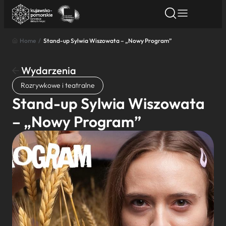
Home
/
Stand-up Sylwia Wiszowata – „Nowy Program”
Znajdź atrakcję
Znajdź artykuł
Znajdź wydarze
Znajdź atrakcję
Wydarzenia
Nazwa atrakcji
Rozrywkowe i teatralne
Stand-up Sylwia Wiszowata
Miasto
– „Nowy Program”
Kategoria
Wyszukaj