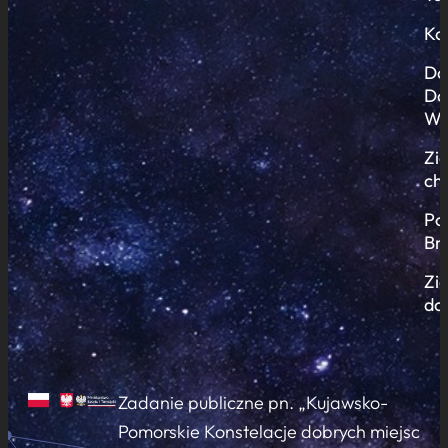
Ko
Do
Do
Wi
Zi
ch
Po
Br
Zi
do
Zadanie publiczne pn. „Kujawsko-
Pomorskie Konstelacje dobrych miejsc