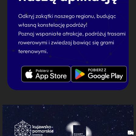
Odkryj zakątki naszego regionu, budując
własną konstelację podróży!
Poznaj wspaniałe atrakcje, podróżuj trasami
rowerowymi i zwiedzaj bawiąc się grami
terenowymi.
Ku
Od
Kon
Ni