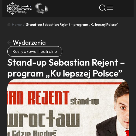
Home
/
Stand-up Sebastian Rejent – program „Ku lepszej Polsce”
Znajdź atrakcję
Znajdź artykuł
Znajdź wydarze
Znajdź atrakcję
Wydarzenia
Nazwa atrakcji
Rozrywkowe i teatralne
Stand-up Sebastian Rejent –
Miasto
program „Ku lepszej Polsce”
Kategoria
Wyszukaj