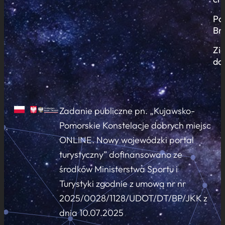
Po
Br
Zi
do
Zadanie publiczne pn. „Kujawsko-
Pomorskie Konstelacje dobrych miejsc
ONLINE. Nowy wojewódzki portal
turystyczny” dofinansowano ze
środków Ministerstwa Sportu i
Turystyki zgodnie z umową nr nr
2025/0028/1128/UDOT/DT/BP/JKK z
dnia 10.07.2025