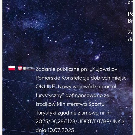
ch
Po
Br
Zi
do
Zadanie publiczne pn. „Kujawsko-
Pomorskie Konstelacje dobrych miejsc
ONLINE. Nowy wojewódzki portal
turystyczny” dofinansowano ze
środków Ministerstwa Sportu i
Turystyki zgodnie z umową nr nr
2025/0028/1128/UDOT/DT/BP/JKK z
dnia 10.07.2025