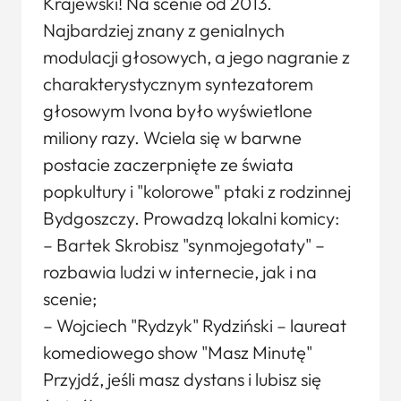
Krajewski! Na scenie od 2013.
Najbardziej znany z genialnych
modulacji głosowych, a jego nagranie z
charakterystycznym syntezatorem
głosowym Ivona było wyświetlone
miliony razy. Wciela się w barwne
postacie zaczerpnięte ze świata
popkultury i "kolorowe" ptaki z rodzinnej
Bydgoszczy. Prowadzą lokalni komicy:
– Bartek Skrobisz "synmojegotaty" –
rozbawia ludzi w internecie, jak i na
scenie;
– Wojciech "Rydzyk" Rydziński – laureat
komediowego show "Masz Minutę"
Przyjdź, jeśli masz dystans i lubisz się