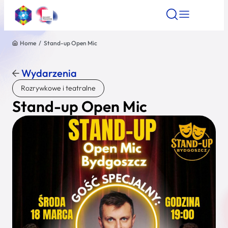
Home
/
Stand-up Open Mic
Znajdź atrakcję
Znajdź artykuł
Znajdź wydarze
Znajdź atrakcję
Wydarzenia
Nazwa atrakcji
Rozrywkowe i teatralne
Stand-up Open Mic
Miasto
Kategoria
Wyszukaj