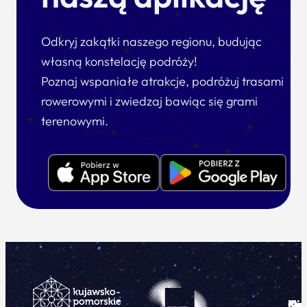
Odkryj zakątki naszego regionu, budując
własną konstelację podróży!
Poznaj wspaniałe atrakcje, podróżuj trasami
rowerowymi i zwiedzaj bawiąc się grami
terenowymi.
Ku
Od
Kon
Ni