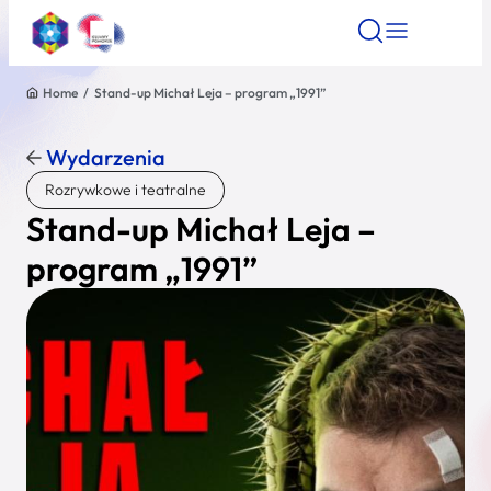
Home
/
Stand-up Michał Leja – program „1991”
Znajdź atrakcję
Znajdź artykuł
Znajdź wydarze
Znajdź atrakcję
Wydarzenia
Nazwa atrakcji
Rozrywkowe i teatralne
Stand-up Michał Leja –
Miasto
program „1991”
Kategoria
Wyszukaj