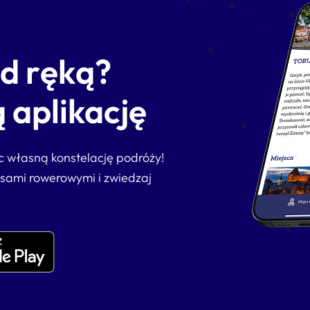
od ręką?
 aplikację
ąc własną konstelację podróży!
asami rowerowymi i zwiedzaj