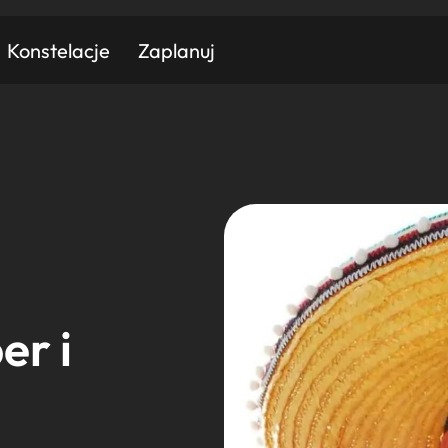
Konstelacje
Zaplanuj
Znajdź atrakcję
Znajdź artykuł
Znajdź wydarzeni
Miasto
Kategoria
er i