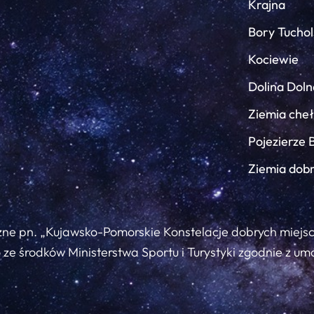
Krajna
Bory Tuchol
Kociewie
Dolina Doln
Ziemia che
Pojezierze 
Ziemia dob
zne pn. „Kujawsko-Pomorskie Konstelacje dobrych miejs
ze środków Ministerstwa Sportu i Turystyki zgodnie z