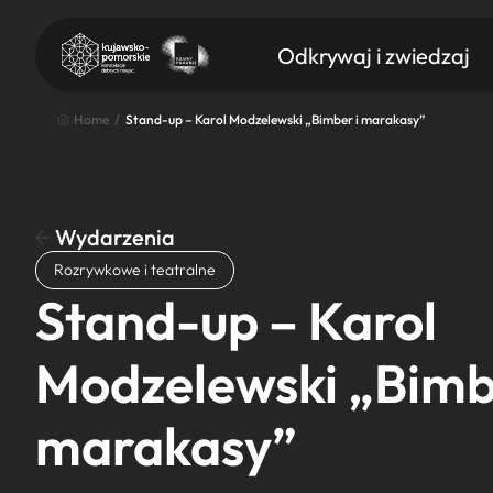
Odkrywaj i zwiedzaj
Home
/
Stand-up – Karol Modzelewski „Bimber i marakasy”
Wydarzenia
Znajdź atrakcję
Rozrywkowe i teatralne
Nazwa atrakcji
Stand-up – Karol
Modzelewski „Bimb
marakasy”