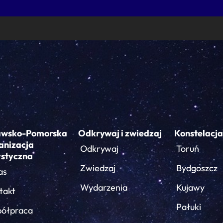
awsko-Pomorska
Odkrywaj i zwiedzaj
Konstelacja
anizacja
Odkrywaj
Toruń
ystyczna
Zwiedzaj
Bydgoszcz
as
Wydarzenia
Kujawy
takt
Pałuki
ółpraca