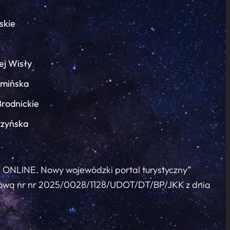
skie
ej Wisły
łmińska
Brodnickie
rzyńska
c ONLINE. Nowy wojewódzki portal turystyczny”
 umową nr nr 2025/0028/1128/UDOT/DT/BP/JKK z dnia