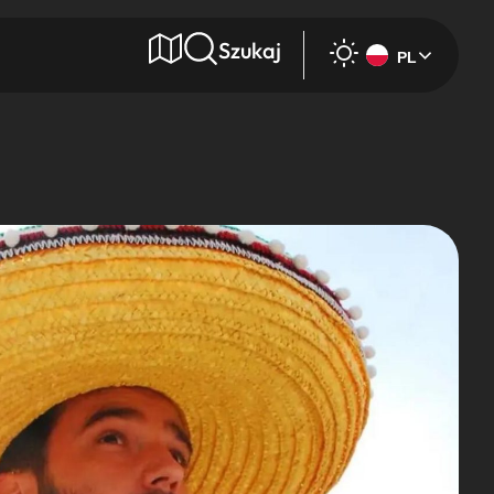
Szukaj
PL
e
Wyszukaj