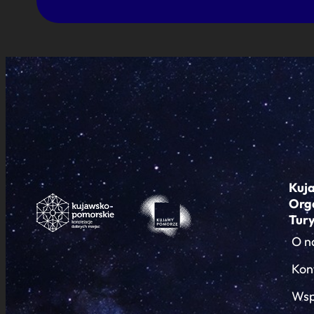
Kuj
Org
Tur
O n
Kon
Wsp