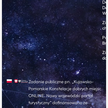
Do
Do
Wi
Zi
ch
Po
Br
Zi
do
Zadanie publiczne pn. „Kujawsko-
Pomorskie Konstelacje dobrych miejsc
ONLINE. Nowy wojewódzki portal
turystyczny” dofinansowano ze