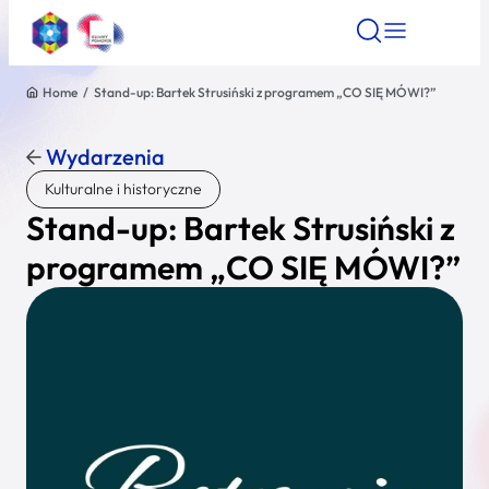
Home
/
Stand-up: Bartek Strusiński z programem „CO SIĘ MÓWI?”
Znajdź atrakcję
Znajdź artykuł
Znajdź wydarze
Znajdź atrakcję
Wydarzenia
Nazwa atrakcji
Kulturalne i historyczne
Stand-up: Bartek Strusiński z
Miasto
programem „CO SIĘ MÓWI?”
Kategoria
Wyszukaj